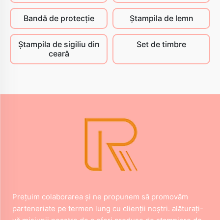
Bandă de protecție
Ștampila de lemn
Ștampila de sigiliu din
Set de timbre
ceară
Preţuim colaborarea şi ne propunem să promovăm
parteneriate pe termen lung cu clienţii noştri. alăturaţi-