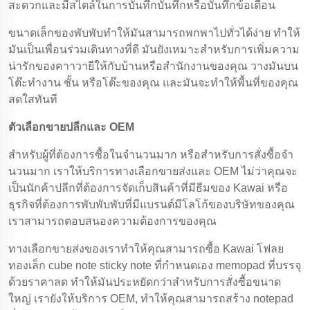
สะดวกและมีสไตล์ในการบันทึกบันทึกหรือบันทึกข้อเตือน
ขนาดเล็กของพับพับทําให้มันสามารถพกพาไปทั่วได้ง่าย ทําให้
มันเป็นเพื่อนร่วมเดินทางที่ดี มันยังเหมาะสําหรับการเพิ่มความ
น่ารักของคาาวายีให้กับบ้านหรือสํานักงานของคุณ วางมันบน
โต๊ะทํางาน ชั้น หรือโต๊ะของคุณ และมันจะทําให้พื้นที่ของคุณ
สดใสทันที
ตัวเลือกขายปลีกและ OEM
สําหรับผู้ที่ต้องการซื้อในจํานวนมาก หรือสําหรับการสั่งซื้อจํา
นวนมาก เราให้บริการทางเลือกขายส่งและ OEM ไม่ว่าคุณจะ
เป็นนักค้าปลีกที่ต้องการจัดเก็บสินค้าที่มีธีมของ Kawai หรือ
ธุรกิจที่ต้องการพับพับพับที่มีแบรนด์มีโลโก้ของบริษัทของคุณ
เราสามารถตอบสนองความต้องการของคุณ
ทางเลือกขายส่งของเราทําให้คุณสามารถซื้อ Kawai โฟลย
ทองเล็ก cube note sticky note ที่กําหนดเอง memopad ที่บรรจุ
ด้วยราคาลด ทําให้มันประหยัดกว่าสําหรับการสั่งซื้อขนาด
ใหญ่ เรายังให้บริการ OEM, ทําให้คุณสามารถสร้าง notepad