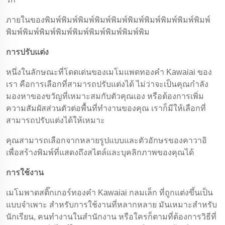
ภายในของพิมพ์พิมพ์พิมพ์พิมพ์พิมพ์พิมพ์พิมพ์พิมพ์พิมพ์พิมพ์
พิมพ์พิมพ์พิมพ์พิมพ์พิมพ์พิมพ์พิมพ์พิมพ์พิม
การปรับแต่ง
หนึ่งในลักษณะที่โดดเด่นของเมโมแพดทองคํา Kawaiai ของ
เรา คือการเลือกที่สามารถปรับแต่งได้ ไม่ว่าจะเป็นคุณกําลัง
มองหาของขวัญที่เหมาะสมกับตัวคุณเอง หรือต้องการเพิ่ม
ความสัมผัสส่วนตัวต่อพื้นที่ทํางานของคุณ เราก็มีให้เลือกที่
สามารถปรับแต่งได้ให้เหมาะ
คุณสามารถเลือกจากหลายรูปแบบและตัวอักษรของคาวาอิ
เพื่อสร้างพิมพ์ที่แสดงถึงสไตล์และบุคลิกภาพของคุณได้
การใช้งาน
เมโมพาดสติ๊กเกอร์ทองคํา Kawaiai กลมเล็ก ที่ถูกแต่งขึ้นเป็น
แบบจําเพาะ สําหรับการใช้งานที่หลากหลาย มันเหมาะสําหรับ
นักเรียน, คนทํางานในสํานักงาน หรือใครก็ตามที่ต้องการวิธีที่