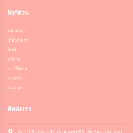
ลิงก์ด่วน
หน้าแรก
เกี่ยวกับเรา
สินค้า
บริการ
การใช้งาน
ข่าวสาร
ติดต่อเรา
ติดต่อเรา
ห้อง 106, อาคาร 17, หมายเลข 688, เซ็กชั่นตงเฉิง, ถนน