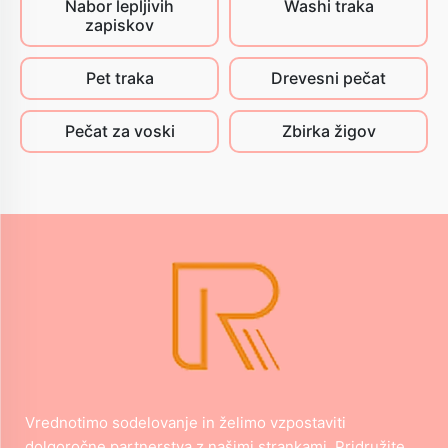
Nabor lepljivih
Washi traka
zapiskov
Pet traka
Drevesni pečat
Pečat za voski
Zbirka žigov
Vrednotimo sodelovanje in želimo vzpostaviti
dolgoročne partnerstva z našimi strankami. Pridružite