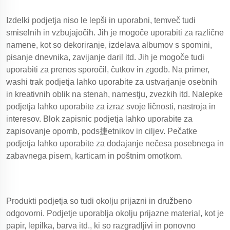
Izdelki podjetja niso le lepši in uporabni, temveč tudi
smiselnih in vzbujajočih. Jih je mogoče uporabiti za različne
namene, kot so dekoriranje, izdelava albumov s spomini,
pisanje dnevnika, zavijanje daril itd. Jih je mogoče tudi
uporabiti za prenos sporočil, čutkov in zgodb. Na primer,
washi trak podjetja lahko uporabite za ustvarjanje osebnih
in kreativnih oblik na stenah, namestju, zvezkih itd. Nalepke
podjetja lahko uporabite za izraz svoje ličnosti, nastroja in
interesov. Blok zapisnic podjetja lahko uporabite za
zapisovanje opomb, pods捷etnikov in ciljev. Pečatke
podjetja lahko uporabite za dodajanje nečesa posebnega in
zabavnega pisem, karticam in poštnim omotkom.
Produkti podjetja so tudi okolju prijazni in družbeno
odgovorni. Podjetje uporablja okolju prijazne material, kot je
papir, lepilka, barva itd., ki so razgradljivi in ponovno