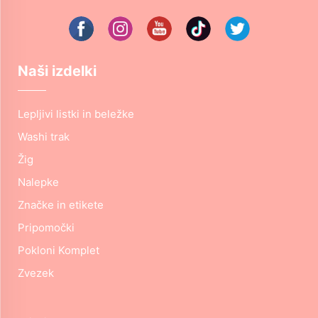
Naši izdelki
Lepljivi listki in beležke
Washi trak
Žig
Nalepke
Značke in etikete
Pripomočki
Pokloni Komplet
Zvezek