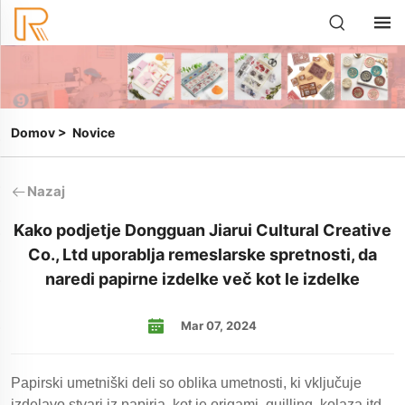
Domov
>
Novice
Nazaj
Kako podjetje Dongguan Jiarui Cultural Creative
Co., Ltd uporablja remeslarske spretnosti, da
naredi papirne izdelke več kot le izdelke
Mar 07, 2024
Papirski umetniški deli so oblika umetnosti, ki vključuje
izdelavo stvari iz papirja, kot je origami, quilling, kolaza itd.