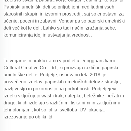
Papirski umetniški deli so priljubljeni med ljudmi vseh
starostnih skupin in izvornih prostredij, saj so enostavni za
učenje, poceni in zabavni. Vendar pa so papirski umetniški
deli več kot le deli. Lahko so tudi način izražanja sebe,
komuniciranja idej in ustvarjanja vrednosti.
To verjame in prakticiramo v podjetju Dongguan Jiarui
Cultural Creative Co., Ltd., ki proizvaja različne papirsko
umetniške delce. Podjetje, osnovano leta 2018, je
posvečeno izdelavi papirskih umetniških delov z strastjo,
pazljivostjo in pozornostjo na podrobnosti. Podjetjejevi
izdelki vključujejo washi trak, nalepke, beležnike, pečati in
druge, ki jih izdelajo s različnimi tiskalnimi in zaključnimi
tehnologijami, kot so folija, svetloba, UV lokacija,
izrezovanje po obliki itd.