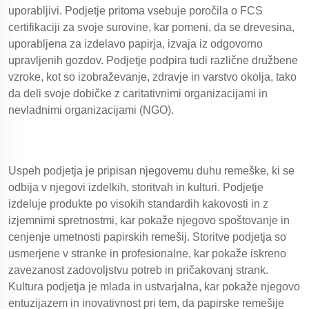
uporabljivi. Podjetje pritoma vsebuje poročila o FCS
certifikaciji za svoje surovine, kar pomeni, da se drevesina,
uporabljena za izdelavo papirja, izvaja iz odgovorno
upravljenih gozdov. Podjetje podpira tudi različne družbene
vzroke, kot so izobraževanje, zdravje in varstvo okolja, tako
da deli svoje dobičke z caritativnimi organizacijami in
nevladnimi organizacijami (NGO).
Uspeh podjetja je pripisan njegovemu duhu remeške, ki se
odbija v njegovi izdelkih, storitvah in kulturi. Podjetje
izdeluje produkte po visokih standardih kakovosti in z
izjemnimi spretnostmi, kar pokaže njegovo spoštovanje in
cenjenje umetnosti papirskih remešij. Storitve podjetja so
usmerjene v stranke in profesionalne, kar pokaže iskreno
zavezanost zadovoljstvu potreb in pričakovanj strank.
Kultura podjetja je mlada in ustvarjalna, kar pokaže njegovo
entuzijazem in inovativnost pri tem, da papirske remešije