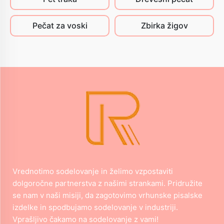
Pečat za voski
Zbirka žigov
Vrednotimo sodelovanje in želimo vzpostaviti
dolgoročne partnerstva z našimi strankami. Pridružite
se nam v naši misiji, da zagotovimo vrhunske pisalske
izdelke in spodbujamo sodelovanje v industriji.
Vprašljivo čakamo na sodelovanje z vami!