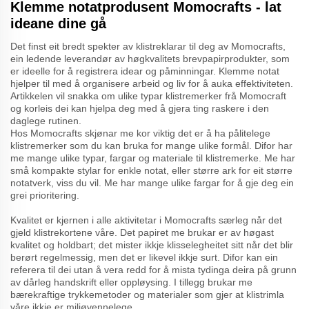
Klemme notatprodusent Momocrafts - lat
ideane dine gå
Det finst eit bredt spekter av klistreklarar til deg av Momocrafts,
ein ledende leverandør av høgkvalitets brevpapirprodukter, som
er ideelle for å registrera idear og påminningar. Klemme notat
hjelper til med å organisere arbeid og liv for å auka effektiviteten.
Artikkelen vil snakka om ulike typar klistremerker frå Momocraft
og korleis dei kan hjelpa deg med å gjera ting raskere i den
daglege rutinen.
Hos Momocrafts skjønar me kor viktig det er å ha pålitelege
klistremerker som du kan bruka for mange ulike formål. Difor har
me mange ulike typar, fargar og materiale til klistremerke. Me har
små kompakte stylar for enkle notat, eller større ark for eit større
notatverk, viss du vil. Me har mange ulike fargar for å gje deg ein
grei prioritering.
Kvalitet er kjernen i alle aktivitetar i Momocrafts særleg når det
gjeld klistrekortene våre. Det papiret me brukar er av høgast
kvalitet og holdbart; det mister ikkje klisselegheitet sitt når det blir
berørt regelmessig, men det er likevel ikkje surt. Difor kan ein
referera til dei utan å vera redd for å mista tydinga deira på grunn
av dårleg handskrift eller oppløysing. I tillegg brukar me
bærekraftige trykkemetoder og materialer som gjer at klistrimla
våre ikkje er miljøvennelege.