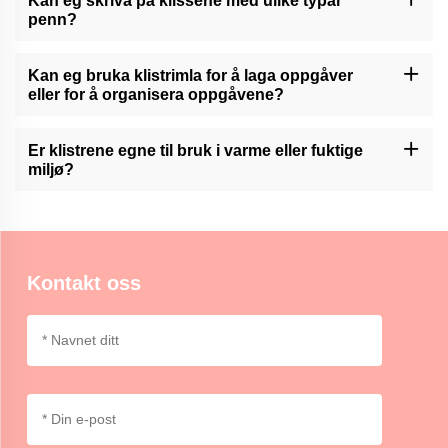
Kan eg skriva på klissene med ulike typar
penn?
Momocraft-klistreklammer er generelt kompatible med ulike typer
penn, inkludert ballpoint, gel og markørpenn. Det er tilrådelig å
Kan eg bruka klistrimla for å laga oppgåver
testa for flekker eller bløding på visse overflater.
eller for å organisera oppgåvene?
Momocrafts' klistreknoter kan brukast for fargekoding eller
organisering av oppgåver, slik at brukarane kan kategorisere og
Er klistrene egne til bruk i varme eller fuktige
prioritere informasjon på ein visuell og praktisk måte.
miljø?
Momocraft-klistreklar er generelt egne til bruk i vanleg innendørs
miljø. Ekstrem varme eller fuktighet kan påverka limegenskapane,
så det er tilrådelig å vera forsiktig.
Kontakt oss