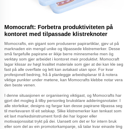
Momocraft: Forbetra produktiviteten på
kontoret med tilpassade klistreknoter
Momocrafts, ein gigant som produserer papirartiklar, gjev ut på
marknaden ein mengd unike og tilpassede klistremerker. Desse
små fargefulle papirane er ikkje berre minnesmerke men òg
verktøy som gjer arbeidet i kontoret meir produktivt. Momocraft
lagar klissar av høgt kvalitet materiale som gjer at dei kan kle seg
fast på alle overflate og lett kan avtakast utan spor. For kvar
profesjonell bedring, frå å planleggje arbeidsplanar til å notera
viktige punkter under møtene, kan Momocrafts klebbe notar vera
den beste venen.
I denne situasjonen er organisering viktigast, og Momocrafts har
gjort det mogleg å tilby personleg bruksklare adderingsnotater. I
alle storleikar, designs og fargar kan desse papirane tilpassa seg
til merkevaren til eit selskap. Slike klistremerker kan tenkast som
eit lavt markedsinstrument fordi dei har logoer eller
motivasjonssitat trykt på dei. Uansett om det er for intern bruk
eller som del av ein promotorkampanje, så talar kvar einaste ting