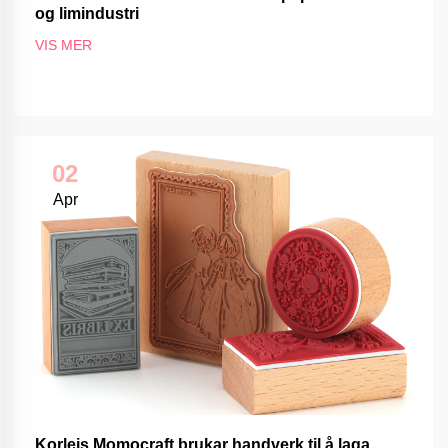
og limindustri
VIS MER
02
Apr
Korleis Momocraft brukar handverk til å laga