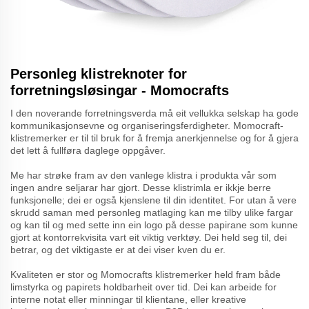
Personleg klistreknoter for
forretningsløsingar - Momocrafts
I den noverande forretningsverda må eit vellukka selskap ha gode
kommunikasjonsevne og organiseringsferdigheter. Momocraft-
klistremerker er til til bruk for å fremja anerkjennelse og for å gjera
det lett å fullføra daglege oppgåver.
Me har strøke fram av den vanlege klistra i produkta vår som
ingen andre seljarar har gjort. Desse klistrimla er ikkje berre
funksjonelle; dei er også kjenslene til din identitet. For utan å vere
skrudd saman med personleg matlaging kan me tilby ulike fargar
og kan til og med sette inn ein logo på desse papirane som kunne
gjort at kontorrekvisita vart eit viktig verktøy. Dei held seg til, dei
betrar, og det viktigaste er at dei viser kven du er.
Kvaliteten er stor og Momocrafts klistremerker held fram både
limstyrka og papirets holdbarheit over tid. Dei kan arbeide for
interne notat eller minningar til klientane, eller kreative