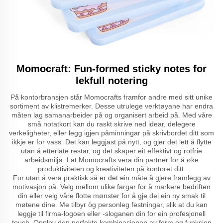
Momocraft: Fun-formed sticky notes for
lekfull notering
På kontorbransjen står Momocrafts framfor andre med sitt unike
sortiment av klistremerker. Desse utrulege verktøyane har endra
måten lag samanarbeider på og organisert arbeid på. Med våre
små notatkort kan du raskt skrive ned idear, delegere
verkeligheter, eller legg igjen påminningar på skrivbordet ditt som
ikkje er for vass. Det kan leggjast på nytt, og gjer det lett å flytte
utan å etterlate restar, og det skaper eit effektivt og rotfrie
arbeidsmiljø. Lat Momocrafts vera din partner for å øke
produktiviteten og kreativiteten på kontoret ditt.
For utan å vera praktisk så er det ein måte å gjere framlegg av
motivasjon på. Velg mellom ulike fargar for å markere bedriften
din eller velg våre flotte mønster for å gje dei ein ny smak til
møtene dine. Me tilbyr òg personleg festningar, slik at du kan
leggje til firma-logoen eller -sloganen din for ein profesjonell
touch. Opplev den perfekte kombinasjonen av form og funksjon