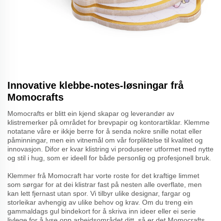
Innovative klebbe-notes-løsningar frå
Momocrafts
Momocrafts er blitt ein kjend skapar og leverandør av
klistremerker på området for brevpapir og kontorartiklar. Klemme
notatane våre er ikkje berre for å senda nokre snille notat eller
påminningar, men ein vitnemål om vår forpliktelse til kvalitet og
innovasjon. Difor er kvar klistring vi produserer utformet med nytte
og stil i hug, som er ideell for både personlig og profesjonell bruk.
Klemmer frå Momocraft har vorte roste for det kraftige limmet
som sørgar for at dei klistrar fast på nesten alle overflate, men
kan lett fjernast utan spor. Vi tilbyr ulike designar, fargar og
storleikar avhengig av ulike behov og krav. Om du treng ein
gammaldags gul bindekort for å skriva inn ideer eller ei serie
livlege for å lyse opp arbeidsområdet ditt, så er det Momocrafts