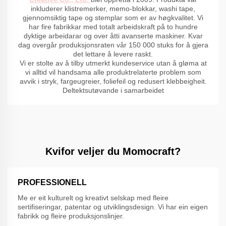
inkluderer klistremerker, memo-blokkar, washi tape,
gjennomsiktig tape og stemplar som er av høgkvalitet. Vi
har fire fabrikkar med totalt arbeidskraft på to hundre
dyktige arbeidarar og over åtti avanserte maskiner. Kvar
dag overgår produksjonsraten vår 150 000 stuks for å gjera
det lettare å levere raskt.
Vi er stolte av å tilby utmerkt kundeservice utan å gløma at
vi alltid vil handsama alle produktrelaterte problem som
avvik i stryk, fargeugreier, foliefeil og redusert klebbeigheit.
Deltektsutøvande i samarbeidet
Kvifor veljer du Momocraft?
PROFESSIONELL
Me er eit kulturelt og kreativt selskap med fleire
sertifiseringar, patentar og utviklingsdesign. Vi har ein eigen
fabrikk og fleire produksjonslinjer.