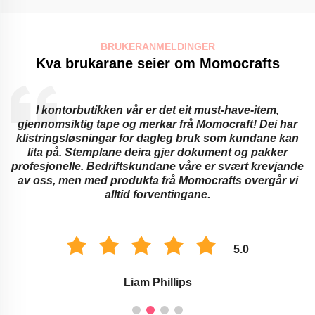
BRUKERANMELDINGER
Kva brukarane seier om Momocrafts
t eit must-have-item,
Utdanningsinstitusjonar kan i
 frå Momocraft! Dei har
klistremerker og gjennomsiktig
eg bruk som kundane kan
Dei tilbyr banebrytande metoder 
jer dokument og pakker
vaksnas vanskar med å læra
e våre er svært krevjande
minnesblokkar og frimærker
å Momocrafts overgår vi
klasserommet og for å markere 
tingane.
vert forbetra med desse Mom
5.0
lips
Savannah Tay