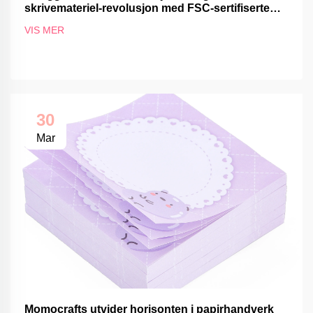
skrivemateriel-revolusjon med FSC-sertifiserte
produkter
VIS MER
30
Mar
Momocrafts utvider horisonten i papirhandverk