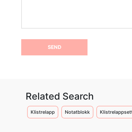
SEND
Related Search
Klistrelapp
Notatblokk
Klistrelappset