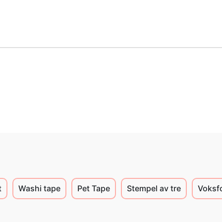
t
Washi tape
Pet Tape
Stempel av tre
Voksf