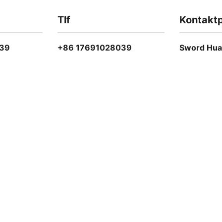
Tlf
Kontakt
39
+86 17691028039
Sword Hu