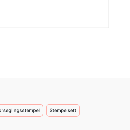
orseglingsstempel
Stempelsett