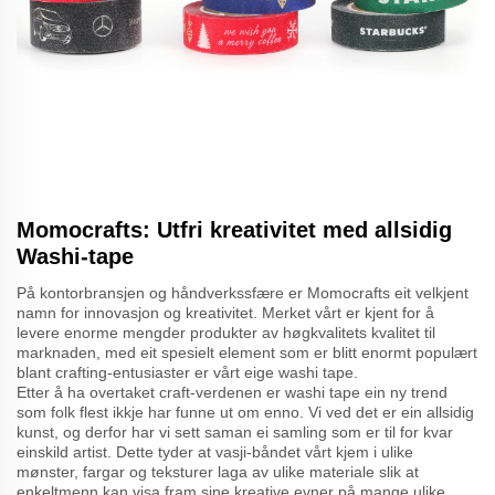
Momocrafts: Utfri kreativitet med allsidig
Washi-tape
På kontorbransjen og håndverkssfære er Momocrafts eit velkjent
namn for innovasjon og kreativitet. Merket vårt er kjent for å
levere enorme mengder produkter av høgkvalitets kvalitet til
marknaden, med eit spesielt element som er blitt enormt populært
blant crafting-entusiaster er vårt eige washi tape.
Etter å ha overtaket craft-verdenen er washi tape ein ny trend
som folk flest ikkje har funne ut om enno. Vi ved det er ein allsidig
kunst, og derfor har vi sett saman ei samling som er til for kvar
einskild artist. Dette tyder at vasji-båndet vårt kjem i ulike
mønster, fargar og teksturer laga av ulike materiale slik at
enkeltmenn kan visa fram sine kreative evner på mange ulike