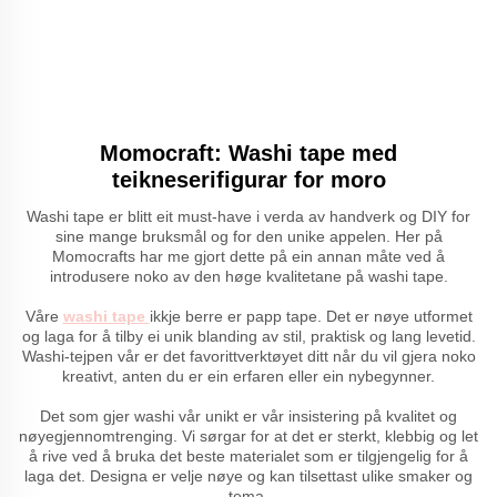
Momocraft: Washi tape med
teikneserifigurar for moro
Washi tape er blitt eit must-have i verda av handverk og DIY for
sine mange bruksmål og for den unike appelen. Her på
Momocrafts har me gjort dette på ein annan måte ved å
introdusere noko av den høge kvalitetane på washi tape.
Våre
washi tape
ikkje berre er papp tape. Det er nøye utformet
og laga for å tilby ei unik blanding av stil, praktisk og lang levetid.
Washi-tejpen vår er det favorittverktøyet ditt når du vil gjera noko
kreativt, anten du er ein erfaren eller ein nybegynner.
Det som gjer washi vår unikt er vår insistering på kvalitet og
nøyegjennomtrenging. Vi sørgar for at det er sterkt, klebbig og let
å rive ved å bruka det beste materialet som er tilgjengelig for å
laga det. Designa er velje nøye og kan tilsettast ulike smaker og
tema.