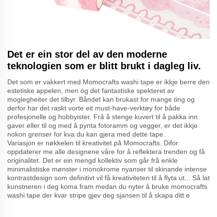
Det er ein stor del av den moderne
teknologien som er blitt brukt i dagleg liv.
Det som er vakkert med Momocrafts washi tape er ikkje berre den
estetiske appelen, men òg det fantastiske spekteret av
moglegheiter det tilbyr. Båndet kan brukast for mange ting og
derfor har det raskt vorte eit must-have-verktøy for både
profesjonelle og hobbyister. Frå å stenge kuvert til å pakka inn
gaver eller til og med å pynta fotoramm og vegger, er det ikkje
nokon grenser for kva du kan gjera med dette tape.
Variasjon er nøkkelen til kreativitet på Momocrafts. Difor
oppdaterer me alle designene våre for å reflektera trenden og få
originalitet. Det er ein mengd kollektiv som går frå enkle
minimalistiske mønster i monokrome nyanser til skinande intense
kontrastdesign som definitivt vil få kreativiteten til å flyta ut... Så lat
kunstneren i deg koma fram medan du nyter å bruke momocrafts
washi tape der kvar stripe gjev deg sjansen til å skapa ditt e