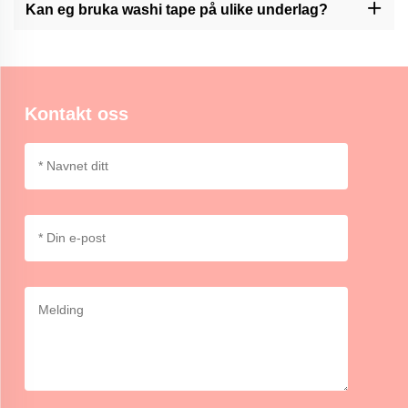
Men det kan tas ut og plasserast omhyggeleg på visse overflater.
Kan eg bruka washi tape på ulike underlag?
Momocrafts' washi tape er egnet til bruk på ulike overflater,
inkludert papir, papp, glas og nokre plast. Det er tilrådeleg å testa
på eit lite område først for kompatibilitet.
Kontakt oss