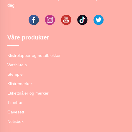
deg!
Våre produkter
Klistrelapper og notatblokker
Washi-teip
Stemple
Klistremerker
Etikettnåler og merker
Tilbehør
Gavesett
Notisbok