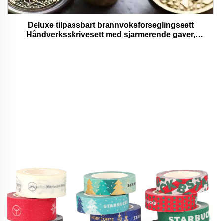
Deluxe tilpassbart brannvoksforseglingssett
Håndverksskrivesett med sjarmerende gaver,
bedårende og funksjonelle