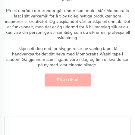
På eit område der trender går under som mote, står Momocrafts
fast i sitt verkemål for å tilby tidleg nyttige produkter som
inspirerer til kreativitet. Og vasjibandet vårt er ikkje eit unntak. Det
er funksjonelt, men det er òg utformd for å bli moteleg slik at du
kan vise din personlige stil samtidig som du sikrer ein profesjonell
avkastning.
Ikkje sett deg ned for stygge rullar av vanleg tape; få
handverksarbeidet ditt heva med Momocrafts Washi tape i
staden! Gå gjennom samlingane våre i dag og finn ut kva du ser
på ny med kvar einaste slitage.
Få et tilbud