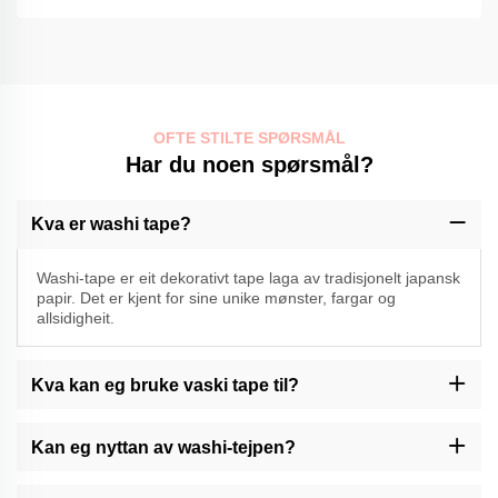
OFTE STILTE SPØRSMÅL
Har du noen spørsmål?
Kva er washi tape?
Washi-tape er eit dekorativt tape laga av tradisjonelt japansk
papir. Det er kjent for sine unike mønster, fargar og
allsidigheit.
Kva kan eg bruke vaski tape til?
Washi tape kan brukast til ulike føremål, som å pynta tidsskrifter,
scrapbooking, giftpakking, å laga kunstverk og å leggja aksenter
Kan eg nyttan av washi-tejpen?
til handverk eller innredning.
Momocrafts' washi tape er generelt ikkje utformet for gjenbruk.