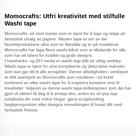
Momocrafts: Utfri kreativitet med stilfulle
Washi tape
Momocrafts, eit stort merke som er kjent for å lage og selge eit
fantastisk utvalg av papirer. Wasien tape er ein av dei
favorittproduktane våre som er fleksible og er på modebruk.
Momocrafts har laga fleire washi-bånd som er tiltalande for alle
som har eit talent for kvalitet og gode designs.
I handverks- og DIY-verda er washi-tejp blitt eit viktig verktøy.
Washi-tape er kjent for sine kompliserte og dekorative mønster
som kan gje stil til alle prosjekter. Denne allsidigheten i verktøyet
er blitt anerkjent av Momocrafts som resulterer i eit breitt
sortiment av ulike washi tape for å inspirera kundane sine til
kreativitet. Veljaren av denne washi tape-kolleksjonen som dei har
gjort vil sikkert få deg til å ønskja den, anten du vil lysa opp
notatboka din med nokre fargar, gjera scrapbooking
høgkjennpunkter eller designa innredningen til huset ditt med
fantastisk finesse.