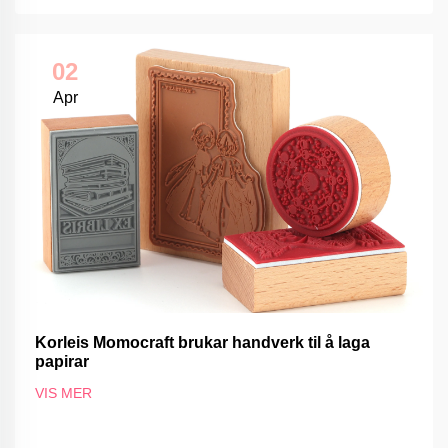
02
Apr
Korleis Momocraft brukar handverk til å laga
papirar
VIS MER