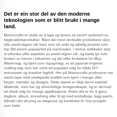
Det er ein stor del av den moderne
teknologien som er blitt brukt i mange
land.
Momocrafts er stolte av å laga og levere eit variert sortiment av
høgkvalitetsprodukter. Blant dei mest verdsatte produktane våre,
står washi-tejpen vår fram som eit unikt og allsidig produkt som
har fått enorm popularitet på marknaden. I denne artikkelen skal
vi utforska ulike aspekter av washi-tejpen vår, og kasta lys over
bruken av henne i industrien og dei ulike fordelane ho tilbyr.
Washi-tejp, òg kjent som rispapirtejp, er eit japansk-inspirert
crafting-tejp som har vorte eit populært valg for både DIY-
entusiaster og kreative fagfolk. Her på Momocrafts produserer me
washi tape med utsøkjande kvalitet som kjem i mange ulike
fargar, mønster og designs. Dette tapeet er ikkje berre estetisk
tiltalende, men har òg utmerkelege limegenskapar, og er dermed
eit ideelt valg for mange applikasjonar. Anten det er for å gjera
dagbok, album, innredning eller til og med emballasje, legg washi-
båndet vårt eit preg av eleganse og kreativitet til i kva prosjekt
som helst.