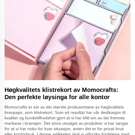
Høgkvalitets klistrekort av Momocrafts:
Den perfekte løysinga for alle kontor
Momocrafts er ein av dei største produsentane av høgkvalitets
brevpapir, som klistrekort. Som eit resultat har vår dedikasjon til
kvalitet og kundetilfredshet gjort at vi har blitt ein av dei fremste
merkane i bransjen. Det store utvalget av produkter vi har sørgar
for at vi har noko for kvar situasjon, anten det er for privat bruk
eller kontorbruk. I denne artikkelen skal vi utforska fordelene med