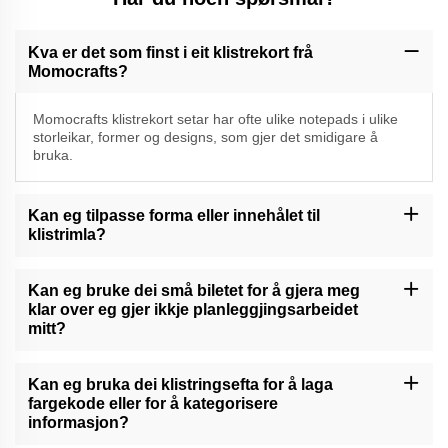
Kva er det som finst i eit klistrekort frå
Momocrafts?
Momocrafts klistrekort setar har ofte ulike notepads i ulike
storleikar, former og designs, som gjer det smidigare å
bruka.
Kan eg tilpasse forma eller innehålet til
klistrimla?
Momocraft kan tilby tilpassingsalternativ til klistrekort. Kontakt
kundestøtten vår eller sjå på nettsida vår for tilgjengelege
Kan eg bruke dei små biletet for å gjera meg
tilpassingstjenester.
klar over eg gjer ikkje planleggjingsarbeidet
mitt?
Momocrafts klistreknoter kan vera eit nyttig verktøy for å skrive
dagbok eller organisere planleggjarar, slik at brukarane enkelt kan
Kan eg bruka dei klistringsefta for å laga
leggja til og flytte notatar i sitt utlegg.
fargekode eller for å kategorisere
informasjon?