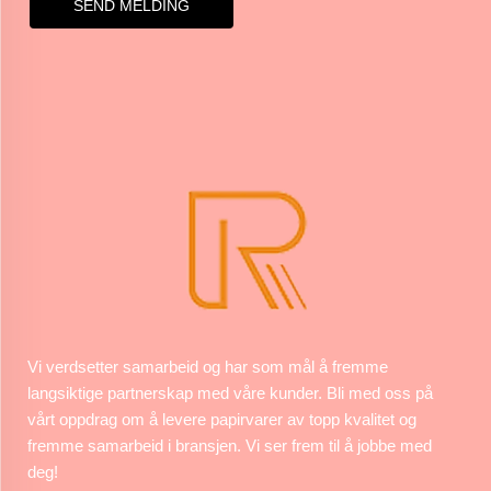
SEND MELDING
Vi verdsetter samarbeid og har som mål å fremme
langsiktige partnerskap med våre kunder. Bli med oss på
vårt oppdrag om å levere papirvarer av topp kvalitet og
fremme samarbeid i bransjen. Vi ser frem til å jobbe med
deg!