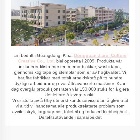
Ein bedrift i Guangdong, Kina.
Dongguan Jiarui Culture
Creative Co., Ltd.
blei oppretta i 2009. Produkta vår
inkluderer klistremerker, memo-blokkar, washi tape,
gjennomsiktig tape og stemplar som er av høgkvalitet. Vi
har fire fabrikkar med totalt arbeidskraft på to hundre
dyktige arbeidarar og over åtti avanserte maskiner. Kvar
dag overgår produksjonsraten vår 150 000 stuks for å gjera
det lettare å levere raskt.
Vi er stolte av å tilby utmerkt kundeservice utan å gløma at
vi alltid vil handsama alle produktrelaterte problem som
avvik i stryk, fargeugreier, foliefeil og redusert klebbeigheit.
Deltektsutøvande i samarbeidet