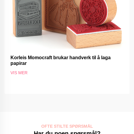
Korleis Momocraft brukar handverk til å laga
papirar
VIS MER
OFTE STILTE SPØRSMÅL
Har du noen spørsmål?