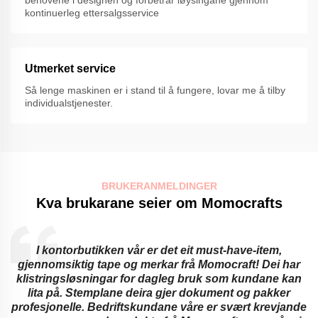
behovene i designen og forbetrar løysingane gjennom
kontinuerleg ettersalgsservice
Utmerket service
Så lenge maskinen er i stand til å fungere, lovar me å tilby
individualstjenester.
BRUKERANMELDINGER
Kva brukarane seier om Momocrafts
r er det eit must-have-item,
Utdanningsinstitusjona
 merkar frå Momocraft! Dei har
klistremerker og gjennom
or dagleg bruk som kundane kan
Dei tilbyr banebrytande m
eira gjer dokument og pakker
vaksnas vanskar med 
kundane våre er svært krevjande
minnesblokkar og fri