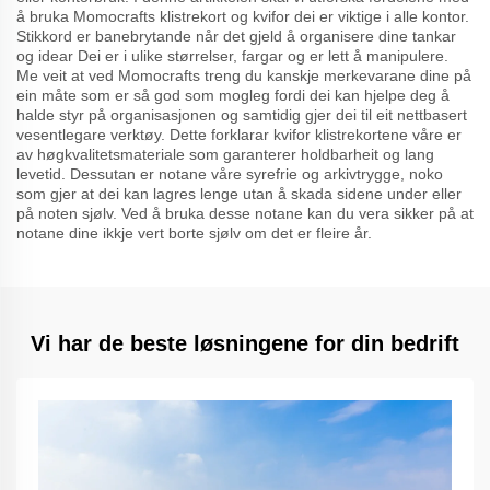
å bruka Momocrafts klistrekort og kvifor dei er viktige i alle kontor.
Stikkord er banebrytande når det gjeld å organisere dine tankar
og idear Dei er i ulike størrelser, fargar og er lett å manipulere.
Me veit at ved Momocrafts treng du kanskje merkevarane dine på
ein måte som er så god som mogleg fordi dei kan hjelpe deg å
halde styr på organisasjonen og samtidig gjer dei til eit nettbasert
vesentlegare verktøy. Dette forklarar kvifor klistrekortene våre er
av høgkvalitetsmateriale som garanterer holdbarheit og lang
levetid. Dessutan er notane våre syrefrie og arkivtrygge, noko
som gjer at dei kan lagres lenge utan å skada sidene under eller
på noten sjølv. Ved å bruka desse notane kan du vera sikker på at
notane dine ikkje vert borte sjølv om det er fleire år.
Vi har de beste løsningene for din bedrift