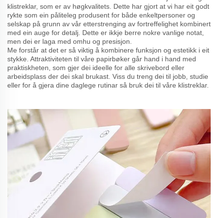
klistreklar, som er av høgkvalitets. Dette har gjort at vi har eit godt
rykte som ein påliteleg produsent for både enkeltpersoner og
selskap på grunn av vår etterstrenging av fortreffelighet kombinert
med ein auge for detalj. Dette er ikkje berre nokre vanlige notat,
men dei er laga med omhu og presisjon.
Me forstår at det er så viktig å kombinere funksjon og estetikk i eit
stykke. Attraktiviteten til våre papirbøker går hand i hand med
praktiskheten, som gjer dei ideelle for alle skrivebord eller
arbeidsplass der dei skal brukast. Viss du treng dei til jobb, studie
eller for å gjera dine daglege rutinar så bruk dei til våre klistreklar.