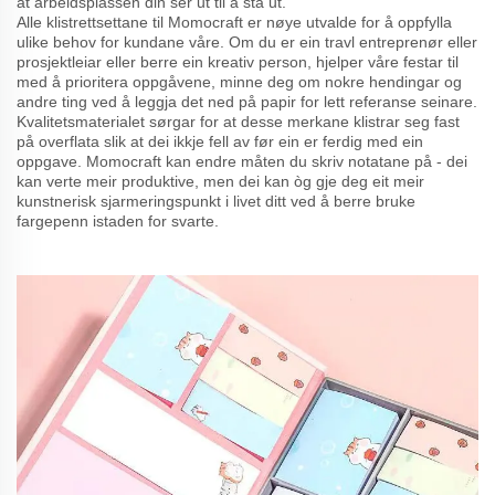
at arbeidsplassen din ser ut til å stå ut.
Alle klistrettsettane til Momocraft er nøye utvalde for å oppfylla
ulike behov for kundane våre. Om du er ein travl entreprenør eller
prosjektleiar eller berre ein kreativ person, hjelper våre festar til
med å prioritera oppgåvene, minne deg om nokre hendingar og
andre ting ved å leggja det ned på papir for lett referanse seinare.
Kvalitetsmaterialet sørgar for at desse merkane klistrar seg fast
på overflata slik at dei ikkje fell av før ein er ferdig med ein
oppgave. Momocraft kan endre måten du skriv notatane på - dei
kan verte meir produktive, men dei kan òg gje deg eit meir
kunstnerisk sjarmeringspunkt i livet ditt ved å berre bruke
fargepenn istaden for svarte.