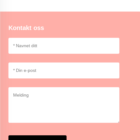
Momocrafts klistrekort er ideelle for fargekode eller kategorisering
av informasjon, og gjev ein organisert og visuell måte å skilja og
lyse fram viktige detaljer på.
Kontakt oss