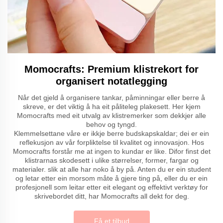
Momocrafts: Premium klistrekort for
organisert notatlegging
Når det gjeld å organisere tankar, påminningar eller berre å
skreve, er det viktig å ha eit påliteleg plakesett. Her kjem
Momocrafts med eit utvalg av klistremerker som dekkjer alle
behov og tyngd.
Klemmelsettane våre er ikkje berre budskapskaldar; dei er ein
reflekusjon av vår forpliktelse til kvalitet og innovasjon. Hos
Momocrafts forstår me at ingen to kundar er like. Difor finst det
klistrarnas skodesett i ulike størrelser, former, fargar og
materialer. slik at alle har noko å by på. Anten du er ein student
og letar etter ein morsom måte å gjere ting på, eller du er ein
profesjonell som leitar etter eit elegant og effektivt verktøy for
skrivebordet ditt, har Momocrafts all dekt for deg.
Få et tilbud