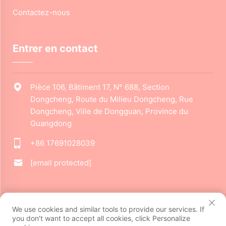
Contactez-nous
Entrer en contact
Pièce 106, Bâtiment 17, N° 688, Section
Dongcheng, Route du Milieu Dongcheng, Rue
Dongcheng, Ville de Dongguan, Province du
Guangdong
+86 17691028039
[email protected]
Droits d'auteur © 2024 Dongguan Jiarui Cultural Creative Co.,
We use cookies and similar tools to provide our services. If
Ltd. Tous droits réservés.
Politique de confidentialité
you don't want to accept all cookies, click Personalize