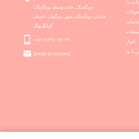
اره ما
دونگچنگ، جاده وسط دونگچنگ،
ولات
خیابان دونگچنگ، شهر دونگوان، استان
دمات
گوانگدونگ
تفاده
‎+۸۶ ۱۷۶۹۱۰۲۸۰۳۹‎
اخبار
 با ما
[email protected]
یاست حریم خصوصی