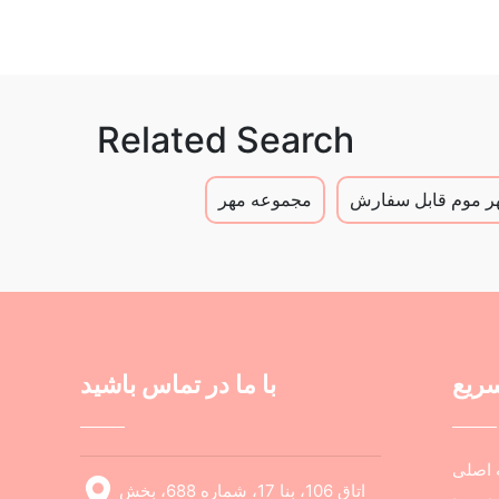
Related Search
ر موم قابل سفارش
مجموعه مهر
سریع
با ما در تماس باشید
اصلی
اتاق 106، بنا 17، شماره 688، بخش