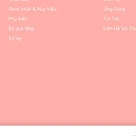
Ghim nhãn & Huy hiệu
Ứng Dụng
Phụ kiện
Tin Tức
Bộ quà tặng
Liên Hệ Với Ch
Sổ tay
Sáng tạo Văn hóa Đông Quan Jiarui. Mọi quyền 