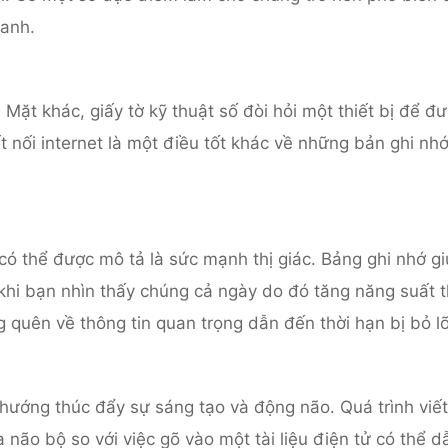
ranh.
Mặt khác, giấy tờ kỹ thuật số đòi hỏi một thiết bị để đ
t nối internet là một điều tốt khác về những bản ghi nh
 có thể được mô tả là sức mạnh thị giác. Bảng ghi nhớ gi
 khi bạn nhìn thấy chúng cả ngày do đó tăng năng suất 
g quên về thông tin quan trọng dẫn đến thời hạn bị bỏ lỡ
u hướng thúc đẩy sự sáng tạo và động não. Quá trình viế
a não bộ so với việc gõ vào một tài liệu điện tử có thể 