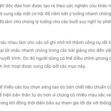
nghĩ độc đáo hơn được tạo ra theo các nghiên cứu khác 
nhớ cung cấp một cơ hội để nắm bắt ý tưởng nhanh chón
 đó làm cho chúng lý tưởng cho các buổi suy nghĩ tự phát
hác nhau làm cho các sổ ghi nhớ trở thành công cụ rất l
ại lời nhắc nhanh chóng trong các bài giảng cho đến việ
thuyết trình. Do đó người dùng có thể điều chỉnh phong 
nh linh hoạt được cung cấp bởi các mục này.
ể thiếu các tùy chọn sáng tạo do bản chất tiêu chuẩn c
ể hiện bản thân tự do hơn vì chúng có nhiều màu sắc và
ong khi đồng thời đảm bảo sự tham gia tối đa với thông