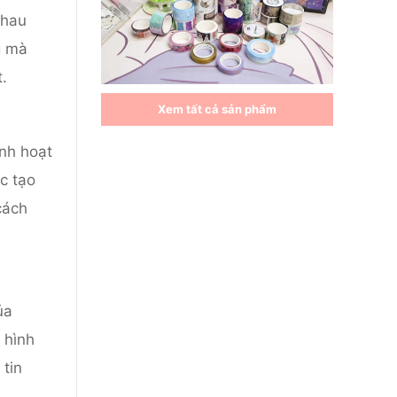
nhau
g mà
.
Xem tất cả sản phẩm
inh hoạt
c tạo
cách
ủa
 hình
 tin