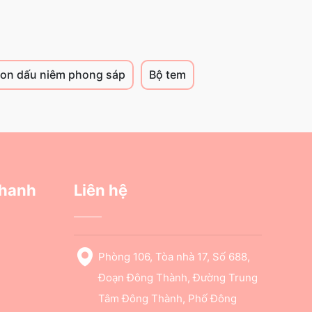
on dấu niêm phong sáp
Bộ tem
nhanh
Liên hệ
Phòng 106, Tòa nhà 17, Số 688,
Đoạn Đông Thành, Đường Trung
Tâm Đông Thành, Phố Đông