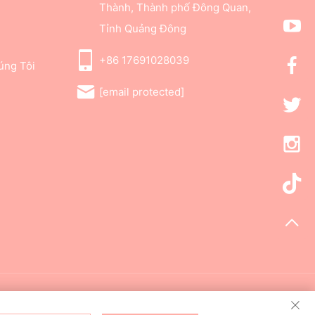
Thành, Thành phố Đông Quan,
Tỉnh Quảng Đông
+86 17691028039
úng Tôi
[email protected]
được bảo lưu.
Chính sách bảo mật