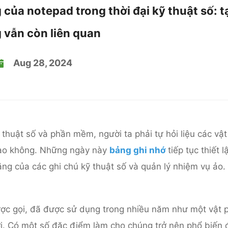
ủa notepad trong thời đại kỹ thuật số: t
 vẫn còn liên quan
Aug 28, 2024
ỹ thuật số và phần mềm, người ta phải tự hỏi liệu các vậ
nào không. Những ngày này
bảng ghi nhớ
tiếp tục thiết l
ăng của các ghi chú kỹ thuật số và quản lý nhiệm vụ ảo.
ược gọi, đã được sử dụng trong nhiều năm như một vật
iới. Có một số đặc điểm làm cho chúng trở nên phổ biến