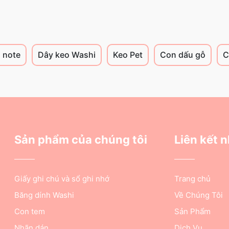
 note
Dây keo Washi
Keo Pet
Con dấu gỗ
C
Sản phẩm của chúng tôi
Liên kết 
Giấy ghi chú và sổ ghi nhớ
Trang chủ
Băng dính Washi
Về Chúng Tôi
Con tem
Sản Phẩm
Nhãn dán
Dịch Vụ