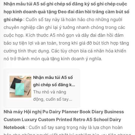
Nhận mẫu túi A5 sổ ghi chép sổ đăng ký sổ ghi chép cuộc
sổ tay này có in logo
họp kinh doanh quà tặng Đeo đai đàn hồi trắng cầm bút sổ
tùy chỉnh trên bìa
ghi chép
: Cuốn sổ tay này là hoàn hảo cho những người
cứng bền. Nó rất phù
chuyên nghiệp cần ghi lại ý tưởng nhanh chóng trong các
hợp để ghi lại ý tưởng
trong môi trường
cuộc họp. Kích thước A5 nhỏ gọn và dây đai đàn hồi đảm
chuyên nghiệp, cung
bảo sự tiện lợi và an toàn, trong khi giá đỡ bút tích hợp tăng
cấp nhiều thiết kế
cường tính thực dụng. Các tùy chọn bìa cá nhân hóa khiến
trang trong cho trải
nó trở thành món quà tặng kinh doanh ý nghĩa.
nghiệm ghi chép cá
nhân hóa.
Nhận mẫu túi A5 sổ
ghi chép sổ đăng ký
sổ ghi chép cuộc
Thu nhỏ và năng
họp kinh doanh quà
động, cuốn sổ tay
tặng Đeo đai đàn hồi
này có khay đựng
Nhà máy Hội nghị Pu Dairy Planner Book Diary Business
trắng cầm bút sổ ghi
bút tích hợp và dây
Custom Luxury Custom Printed Retro A5 School Dairy
chép
chun đóng mở. Bìa cá
Notebook
: Cuốn sổ tay sang trọng này là lựa chọn hoàn
nhân hóa của nó có