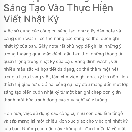
tạo dấu ấn cá nhân,
Sáng Tạo Vào Thực Hiện
thúc đẩy cách tiếp
Viết Nhật Ký
cận tinh tế và có tổ
chức trong việc viết
Việc sử dụng các công cụ sáng tạo, như giấy dán note và
nhật ký.
băng dính washi, có thể nâng cao đáng kể thói quen ghi
nhật ký của bạn. Giấy note rất phù hợp để ghi lại những ý
tưởng thoáng qua hoặc đánh dấu tạm thời những thông tin
quan trọng trong nhật ký của bạn. Băng dính washi, với
nhiều màu sắc và họa tiết đa dạng, có thể thêm một nét
trang trí cho trang viết, làm cho việc ghi nhật ký trở nên kích
thích thị giác hơn. Cả hai công cụ này đều mang đến một lớp
sáng tạo biến cuốn nhật ký từ một bản ghi chép đơn giản
thành một bức tranh động của suy nghĩ và ý tưởng.
Hơn nữa, việc sử dụng các công cụ như con dấu làm từ gỗ
và sáp mang lại một chiều kích xúc giác cho việc ghi nhật ký
của bạn. Những con dấu này không chỉ đơn thuần là về mặt