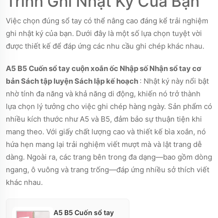
Trình Ghi Nhật Ký Của Bạn
Việc chọn đúng sổ tay có thể nâng cao đáng kể trải nghiệm
ghi nhật ký của bạn. Dưới đây là một số lựa chọn tuyệt vời
được thiết kế để đáp ứng các nhu cầu ghi chép khác nhau.
A5 B5 Cuốn sổ tay cuộn xoắn ốc Nhập số Nhận sổ tay cơ
bản Sách tập luyện Sách lập kế hoạch
: Nhật ký này nổi bật
nhờ tính đa năng và khả năng di động, khiến nó trở thành
lựa chọn lý tưởng cho việc ghi chép hàng ngày. Sản phẩm có
nhiều kích thước như A5 và B5, đảm bảo sự thuận tiện khi
mang theo. Với giấy chất lượng cao và thiết kế bìa xoắn, nó
hứa hẹn mang lại trải nghiệm viết mượt mà và lật trang dễ
dàng. Ngoài ra, các trang bên trong đa dạng—bao gồm dòng
ngang, ô vuông và trang trống—đáp ứng nhiều sở thích viết
khác nhau.
A5 B5 Cuốn sổ tay