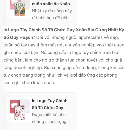
cuộn xoắn ốc Nhập
số Nhận sổ tay cơ
Nhật ký đa năng này
bản Sách tập luyện
rất phù hợp để ghi
Sách lập kế hoạch
chép hàng ngày, có
In Logo Tùy Chỉnh Sổ Tổ Chức Gáy Xoắn Bìa Cứng Nhật Ký
sẵn ở kích thước A5
Sổ Quy Hoạch
: Đối với những người appreciates vẻ đẹp,
và B5. Nó có bìa
cuốn sổ tay này thêm một nét chuyên nghiệp vào thói quen
xoắn giúp lật trang
ghi chép của bạn. Nó cung cấp in logo tùy chỉnh trên bìa
dễ dàng và giấy chất
lượng cao tương
cứng bền, làm cho nó trở thành lựa chọn tuyệt vời cho quà
thích với nhiều loại
tặng doanh nghiệp. Bìa xoắn giúp dễ sử dụng, trong khi các
công cụ viết. Với các
tùy chọn trang trong như lịch và lưới đáp ứng các phong
trang bên trong đa
cách ghi chép khác nhau.
dạng, sản phẩm đáp
ứng nhiều phong
In Logo Tùy Chỉnh
cách ghi chép khác
Sổ Tổ Chức Gáy
nhau.
Xoắn Bìa Cứng Nhật
Được thiết kế cho
Ký Sổ Quy Hoạch
những ai coi trọng
tính thẩm mỹ, cuốn