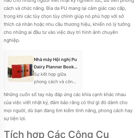
hảo cho những người viết nhật ký nghiêm túc, ưu tiên phong
thể phản ánh danh
tính chuyên nghiệp
cách và chức năng. Bìa da PU mang lại cảm giác cao cấp,
của bạn, cung cấp
trong khi các tùy chọn tùy chỉnh giúp nó phù hợp với sở
một lựa chọn chu đáo
thích cá nhân hoặc nhu cầu thương hiệu, khiến nó lý tưởng
cho các cuộc họp
cho những ai đầu tư vào việc duy trì hình ảnh chuyên
kinh doanh hoặc làm
nghiệp.
quà tặng.
Nhà máy Hội nghị Pu
Dairy Planner Book
Diary Business
Sự kết hợp giữa
Custom Luxury
phong cách và công
Custom Printed
năng, quyển sổ kế
Những cuốn sổ tay này đáp ứng các khía cạnh khác nhau
Retro A5 School
hoạch da PU sang
của việc viết nhật ký, đảm bảo rằng có thứ gì đó dành cho
Dairy Notebook
trọng này rất phù hợp
mọi người, dù bạn đang tìm kiếm tính năng, phong cách hay
cho những ai nghiêm
sự tiện lợi.
túc về việc viết nhật
ký. Nó cung cấp các
Tích hợp Các Công Cụ
tùy chọn tùy chỉnh để