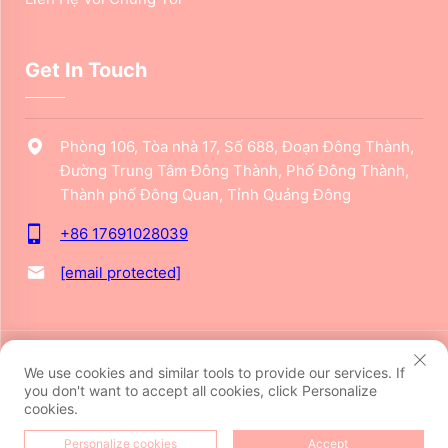
Get In Touch
Phòng 106, Tòa nhà 17, Số 688, Đoạn Đông Thành,
Đường Trung Tâm Đông Thành, Phố Đông Thành,
Thành phố Đông Quan, Tỉnh Quảng Đông
+86 17691028039
[email protected]
Bản quyền © 2024 Công ty TNHH Sáng tạo Văn hóa Đông
We use cookies and similar tools to provide our services. If
Quan Jiarui. Mọi quyền được bảo lưu.
Privacy Policy
you don't want to accept all cookies, click Personalize
cookies.
Personalize cookies
Accept