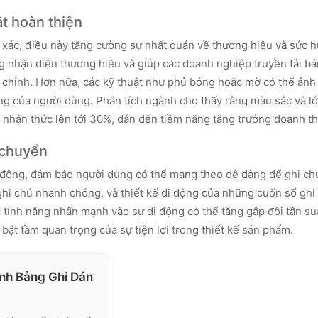
t hoàn thiện
ác, điều này tăng cường sự nhất quán về thương hiệu và sức h
 nhận diện thương hiệu và giúp các doanh nghiệp truyền tải bả
y chỉnh. Hơn nữa, các kỹ thuật như phủ bóng hoặc mờ có thể ản
òng của người dùng. Phân tích ngành cho thấy rằng màu sắc và l
c nhận thức lên tới 30%, dẫn đến tiềm năng tăng trưởng doanh th
i chuyển
i động, đảm bảo người dùng có thể mang theo dễ dàng để ghi ch
ghi chú nhanh chóng, và thiết kế di động của những cuốn sổ ghi
c tính năng nhấn mạnh vào sự di động có thể tăng gấp đôi tần su
bật tầm quan trọng của sự tiện lợi trong thiết kế sản phẩm.
ỉnh Bảng Ghi Dán