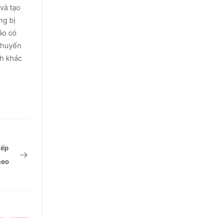
và tạo
ng bị
áo có
 khuyến
ch khác
iếp
heo