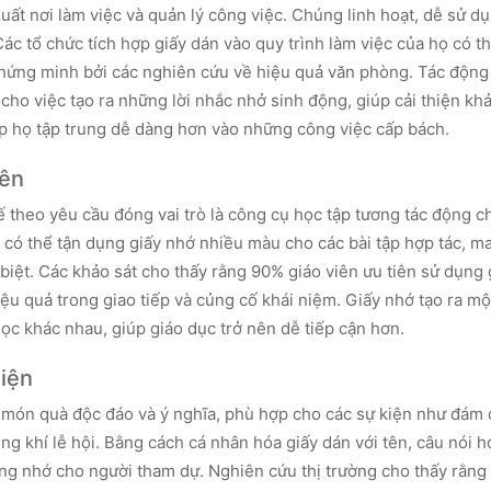
uất nơi làm việc và quản lý công việc. Chúng linh hoạt, dễ sử d
ác tổ chức tích hợp giấy dán vào quy trình làm việc của họ có t
chứng minh bởi các nghiên cứu về hiệu quả văn phòng. Tác động 
cho việc tạo ra những lời nhắc nhở sinh động, giúp cải thiện kh
ép họ tập trung dễ dàng hơn vào những công việc cấp bách.
iên
ế theo yêu cầu đóng vai trò là công cụ học tập tương tác động c
 có thể tận dụng giấy nhớ nhiều màu cho các bài tập hợp tác, ma
 biệt. Các khảo sát cho thấy rằng 90% giáo viên ưu tiên sử dụng
iệu quả trong giao tiếp và củng cố khái niệm. Giấy nhớ tạo ra mộ
ọc khác nhau, giúp giáo dục trở nên dễ tiếp cận hơn.
iện
 món quà độc đáo và ý nghĩa, phù hợp cho các sự kiện như đám 
 khí lễ hội. Bằng cách cá nhân hóa giấy dán với tên, câu nói h
đáng nhớ cho người tham dự. Nghiên cứu thị trường cho thấy rằn