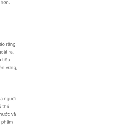
 hơn.
bảo rằng
oài ra,
 tiêu
ền vững,
ủa người
ó thể
thước và
n phẩm