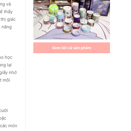
ụng và
hể thấy
thị giác
ả năng
Xem tất cả sản phẩm
ho học
ng lại
 giấy nhớ
t môi
cưới
oặc
g các món