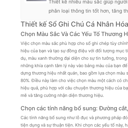
Thiết kế nhiều màu sắc giúp người
phân loại thông tin tốt hơn, tăng t
ghi chép. Được làm từ giấy chất lư
Thiết kế Sổ Ghi Chú Cá Nhân Hó
mượt mà, các cuốn sổ có nhiều kíc
Chọn Màu Sắc Và Các Yếu Tố Thương H
dạng khác nhau. Chúng có thể tùy 
Việc chọn màu sắc phù hợp cho sổ ghi chép tùy chỉnh 
và in logo để làm quà tặng doanh 
hiệu của bạn và tạo sự đồng điệu với đối tượng mục t
dụ, màu xanh thường đại diện cho sự tin tưởng, trong
những khía cạnh tâm lý này vào bảng màu của bạn để x
dựng thương hiệu nhất quán, bao gồm lựa chọn màu sắ
80%. Điều này làm cho việc chọn màu một cách có chủ
hiệu quả, phù hợp với câu chuyện thương hiệu của b
mẽ và tăng cường nhận diện thương hiệu.
Chọn các tính năng bổ sung: Đường cắt,
Các tính năng bổ sung như lỗ đục và phương pháp đó
tiện dụng và sự thuận tiện. Khi chọn các yếu tố này, 