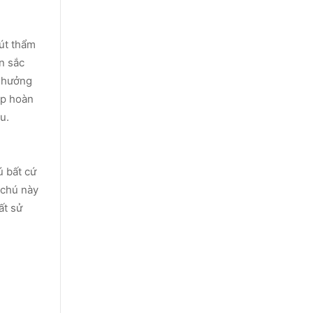
út thẩm
n sắc
h hưởng
ớp hoàn
u.
ú bất cứ
 chú này
ất sử