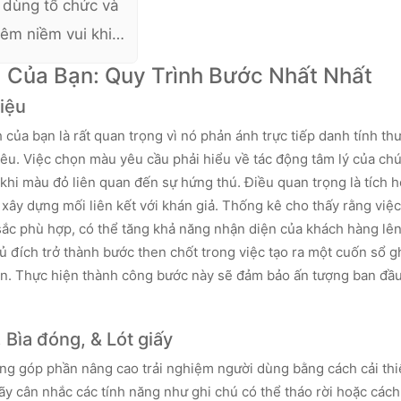
 dùng tổ chức và
hêm niềm vui khi
ợng cao để viết
a Của Bạn: Quy Trình Bước Nhất Nhất
h thước và hình
iệu
chỉnh, di động
của bạn là rất quan trọng vì nó phản ánh trực tiếp danh tính th
nghiệp.
iêu. Việc chọn màu yêu cầu phải hiểu về tác động tâm lý của chú
 khi màu đỏ liên quan đến sự hứng thú. Điều quan trọng là tích 
ây dựng mối liên kết với khán giả. Thống kê cho thấy rằng việc
c phù hợp, có thể tăng khả năng nhận diện của khách hàng lên
 đích trở thành bước then chốt trong việc tạo ra một cuốn sổ g
ạn. Thực hiện thành công bước này sẽ đảm bảo ấn tượng ban đ
 Bìa đóng, & Lót giấy
ng góp phần nâng cao trải nghiệm người dùng bằng cách cải thi
hãy cân nhắc các tính năng như ghi chú có thể tháo rời hoặc các