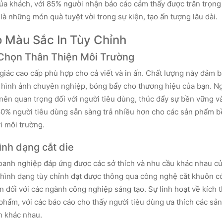
ủa khách, với 85% người nhận báo cáo cảm thấy được trân trọng
 là những món quà tuyệt vời trong sự kiện, tạo ấn tượng lâu dài.
o Màu Sắc In Tùy Chỉnh
 Chọn Thân Thiện Môi Trường
 giác cao cấp phù hợp cho cả viết và in ấn. Chất lượng này đảm 
 hình ảnh chuyên nghiệp, bóng bẩy cho thương hiệu của bạn. Ng
nên quan trọng đối với người tiêu dùng, thúc đẩy sự bền vững và
 60% người tiêu dùng sẵn sàng trả nhiều hơn cho các sản phẩm b
i môi trường.
ình dạng cắt die
oanh nghiệp đáp ứng được các sở thích và nhu cầu khác nhau c
 hình dạng tùy chỉnh đạt được thông qua công nghệ cắt khuôn c
n đối với các ngành công nghiệp sáng tạo. Sự linh hoạt về kích 
hẩm, với các báo cáo cho thấy người tiêu dùng ưa thích các sả
h khác nhau.