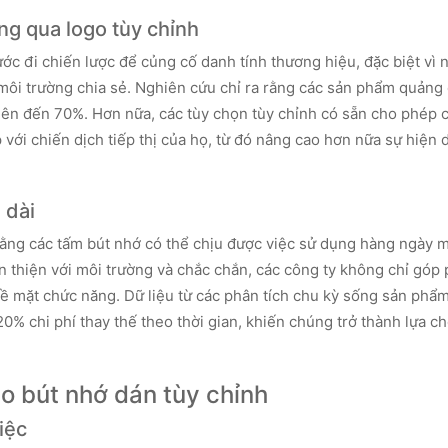
ng qua logo tùy chỉnh
ước đi chiến lược để củng cố danh tính thương hiệu, đặc biệt vì
môi trường chia sẻ. Nghiên cứu chỉ ra rằng các sản phẩm quảng
 lên đến 70%. Hơn nữa, các tùy chọn tùy chỉnh có sẵn cho phép 
với chiến dịch tiếp thị của họ, từ đó nâng cao hơn nữa sự hiện 
 dài
 rằng các tấm bút nhớ có thể chịu được việc sử dụng hàng ngày 
ân thiện với môi trường và chắc chắn, các công ty không chỉ góp
về mặt chức năng. Dữ liệu từ các phân tích chu kỳ sống sản phẩ
0% chi phí thay thế theo thời gian, khiến chúng trở thành lựa ch
o bút nhớ dán tùy chỉnh
iệc