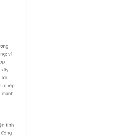
ương
ng; ví
hợp
 xây
 tới
hi chép
ầu mạnh
ện tính
h đóng