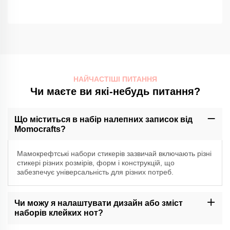
НАЙЧАСТІШІ ПИТАННЯ
Чи маєте ви які-небудь питання?
Що міститься в набір налепних записок від
Momocrafts?
Мамокрефтські набори стикерів зазвичай включають різні
стикері різних розмірів, форм і конструкцій, що
забезпечує універсальність для різних потреб.
Чи можу я налаштувати дизайн або зміст
наборів клейких нот?
Момокрафт може запропонувати варіанти налаштування для