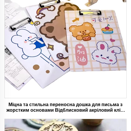
Міцна та стильна переносна дошка для письма з
жорстким основами Відблисковий акріловий кліп-
папка з кольоровим дизайном м'якого мишечка.
Ідеальний для офісу та школи