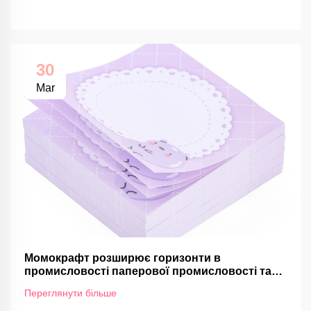
30
Mar
Момокрафт розширює горизонти в
промисловості паперової промисловості та
клеючого матеріалу
Переглянути більше