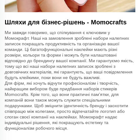
Шляхи для бізнес-рішень - Momocrafts
Ми завжди говоримо, що спілкування є ключовим у
Момокрафт. Наші на замовлення зроблені набори налепних
записок покращать продуктивність та організацію вашої
команди. Ці багатофункціональні наклейки мають різні
розміри, кольори та форми і можуть бути налаштовані
відповідно до брендингу вашої компанії. Ми гарантуємо якість,
тому що всі наші набори налепних записок зроблені з
довговічних матеріалів, які гарантують, що ваші повідомлення
будуть клейкими, поки вони не будуть важливі.
Для фірм, які хочуть відчути професіоналізм і творчість,
найкращим вибором буде придбання наборів стикерів
Momocrafts. Крім того, що вони практичні пам'ятки, для
компаній вони також можуть служити спеціальними
подарунками. Щоб зміцнити ідентичність бренду і заохотити
співпрацю між колегами, просто відпечатайте логотип або
слоган своєї компанії на наклейках. Момокрафт надає
індивідуальні рішення, які покращують естетику та
функціоналізм робочого місця.