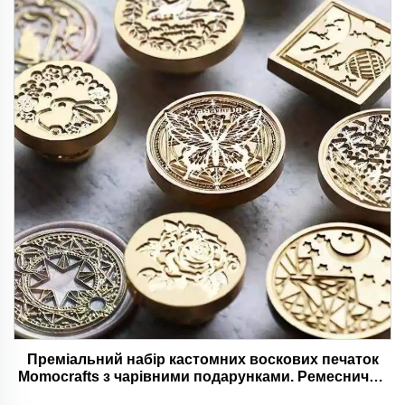
Преміальний набір кастомних воскових печаток
Momocrafts з чарівними подарунками. Ремесничий
набір канцтоварів, який є милою та