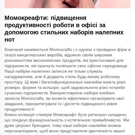
Момокреафти: підвищення
продуктивності роботи в офісі за
допомогою стильних наборів налепних
нот
Компанія називається Momocrafts і є однією з провідних фірм в
галузі канцелярських виробів, відомою своїм широким
різноманіттям високоякісних продуктів, які пристосовані для
підприємств, які прагнуть поліпшити своє офісне середовище.
Наші набірки налепних записок не тільки служать
нагадуванням, але й додають стиль будь-якому робочому
простору. Ці живі і багатофункціональні наклейки мають різні
розміри, форми та кольори, щоб задовольнити різні потреби
сучасних підприємств. Використовуючи набори клейких
записок Momocrafts, ви можете ефективно організувати свої
завдання, приоритетувати їх і досягти підвищеного рівня
продуктивності.
Кожна колекція стикерів Момокрафт було ретельно складено,
що поєднує функціональність з естетичною привабливістю. Ми
дуже цінуємо брендинг, тому наші набори наклейки можна
персоналізувати, щоб вони представляли ідентичність вашої