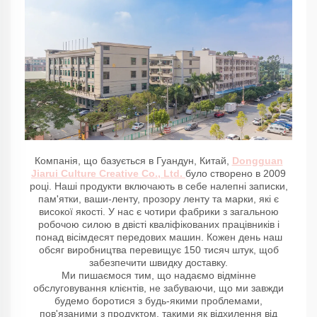
Компанія, що базується в Гуандун, Китай,
Dongguan
Jiarui Culture Creative Co., Ltd.
було створено в 2009
році. Наші продукти включають в себе налепні записки,
пам'ятки, ваши-ленту, прозору ленту та марки, які є
високої якості. У нас є чотири фабрики з загальною
робочою силою в двісті кваліфікованих працівників і
понад вісімдесят передових машин. Кожен день наш
обсяг виробництва перевищує 150 тисяч штук, щоб
забезпечити швидку доставку.
Ми пишаємося тим, що надаємо відмінне
обслуговування клієнтів, не забуваючи, що ми завжди
будемо боротися з будь-якими проблемами,
пов'язаними з продуктом, такими як відхилення від