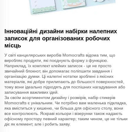
Інноваційні дизайни набірки налепних
записок для організованих робочих
місць
У світі канцелярських виробів Momocrafts відома тим, що
виробляє продукти, які поєднують форму з функцією.
Наприклад, їх комплект клейких записок - це не просто
звичайний блокнот, він допомагає поліпшити завдання і
організацію думки. Ці налепні нотатки зроблені з якісних
матеріалів, які добре прилипають до більшості поверхностей,
тому вони ідеально підходять для поспішних нагадування або
записування важливих ідей.
За своїм асортиментом дизайну і розмірів, набір стикерів
Momocrafts є унікальним. Чи потрібно вам маленька підкладка,
яка вміститься у кишеню, чи більша для офісного столу, вони
все контролюють. Яскраві кольори і візерунки також надають
офісному простору певний характер; таким чином, це не тільки
діє як елемент, але і робить заяву.