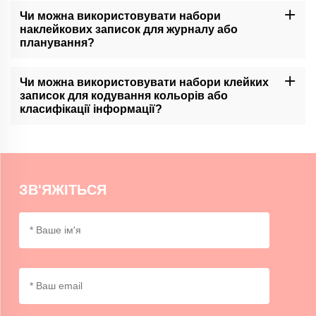
наборів клейких нот. Будь ласка, зв'яжіться з нашою
Чи можна використовувати набори
клієнтською підтримкою або перевірте наш веб-сайт для
наклейкових записок для журналу або
доступних послуг з налаштування.
планування?
Мамокрафт-комплекти клейких ноток можуть бути корисним
інструментом для журналізації або організації планувачів, що
Чи можна використовувати набори клейких
дозволяє користувачам легко додавати і переміщати ноти в
записок для кодування кольорів або
своїх мажоретах.
класифікації інформації?
Мамокрафтські набори клейких ноток ідеально підходять для
кодування кольорових знаків або категоризації інформації,
забезпечуючи організований і візуальний спосіб
диференціювання та виділення важливих деталей.
ЗВ'ЯЖІТЬСЯ