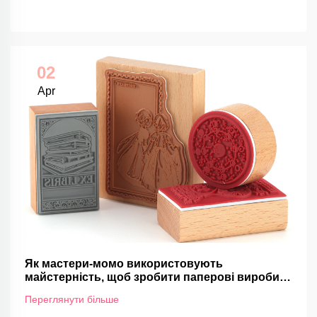
02
Apr
Як мастери-момо використовують
майстерність, щоб зробити паперові вироби
не просто ремеслами
Переглянути більше