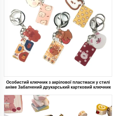
Особистий ключник з акрілової пластмаси у стилі
аніме Забarнений друкарський картковий ключник