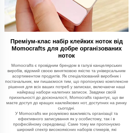
Преміум-клас набір клейких ноток від
Momocrafts для добре організованих
ноток
Momocrafts є провідним брендом в галузі канцелярських
виробів, відомий своєю винятковою якістю та універсальним
асортиментом продуктів. Як спеціалізований виробник і
постачальник, ми пишаємося тим, що пропонуємо комплексне
рішення для всіх ваших потреб у записках, включаючи наші
найкращі набори налепних записок. Завдяки своїй
прихильності до досконалості, Momocrafts гарантує, що ви
маєте доступ до кращих наклейкових нот, доступних на ринку
сьогодні.
У Momocrafts ми розуміємо важливість організації та
ефективного записування як у особистому, так і в
професійному середовищі. Саме тому ми пропонуємо
широкий спектр високоякісних наборів стикерів, які