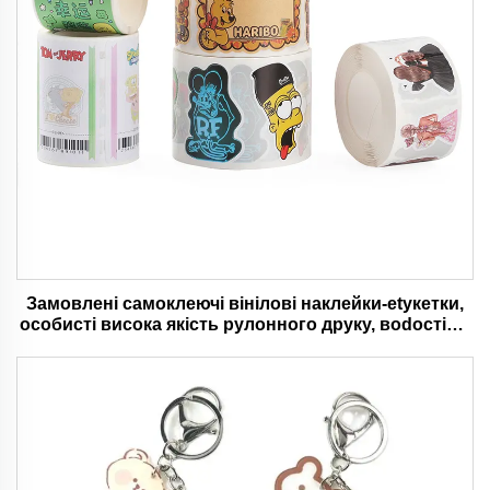
Замовлені самоклеючі вінілові наклейки-etyкетки,
особисті висока якість рулонного друку, вodостійкі
та тривалі