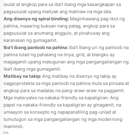
isulat at angkop para sa iba't ibang mga kasangkapan sa
pagsusulat upang matiyak ang malinaw na mga tala.
Ang disenyo ng spiral binding:
Maginhawang pag-ikot ng
pahina, maaaring buksan nang patag, angkop para sa
pagsusulat sa anumang anggulo, at pinahusay ang
karanasan ng gumagamit.
Iba't ibang panloob na pahina:
Iba't ibang uri ng panloob na
pahina tulad ng pahalang na linya, grid, at blangko ay
magagamit upang matugunan ang mga pangangailangan ng
iba't ibang mga gumagamit.
Matibay na takip:
Ang matibay na disenyo ng takip ay
nagpoprotekta sa mga panloob na pahina mula sa pinsala at
angkop para sa madalas na pang-araw-araw na paggamit.
Mga materyales na nakaka-friendly sa kapaligiran: Ang
papel na nakaka-friendly sa kapaligiran ay ginagamit, na
umaayon sa konsepto ng napapanatiling pag-unlad at
tumutugon sa mga pangangailangan ng mga modernong
mamimili.