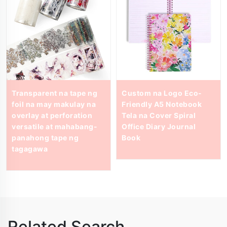
Transparent na tape ng
Custom na Logo Eco-
foil na may makulay na
Friendly A5 Notebook
overlay at perforation
Tela na Cover Spiral
versatile at mahabang-
Office Diary Journal
panahong tape ng
Book
tagagawa
Related Search