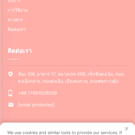
บริการ
การใช้งาน
ข่าวสาร
ติดต่อเรา
ติดต่อเรา
ห้อง 106, อาคาร 17, หมายเลข 688, เซ็กชั่นตงเฉิง, ถนน
ตงเฉิงกลาง, ถนนตงเฉิง, เมืองตงกวน, มณฑลกวางตุ้ง
+86 17691028039
[email protected]
ลิขสิทธิ์ © 2024 บริษัท ตงกวนเจียรุย คัลเจอรัลครีเอทีฟ จำกัด สงวน
We use cookies and similar tools to provide our services. If