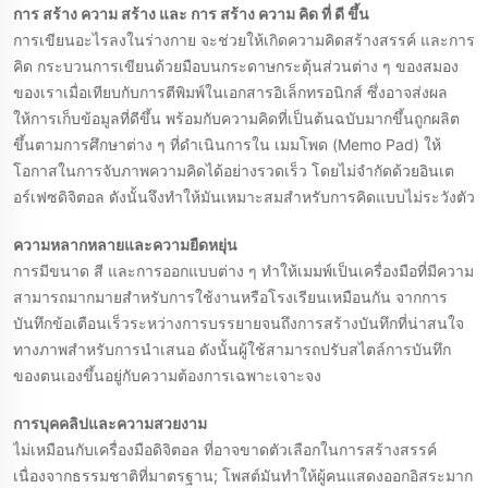
การ สร้าง ความ สร้าง และ การ สร้าง ความ คิด ที่ ดี ขึ้น
การเขียนอะไรลงในร่างกาย จะช่วยให้เกิดความคิดสร้างสรรค์ และการ
คิด กระบวนการเขียนด้วยมือบนกระดาษกระตุ้นส่วนต่าง ๆ ของสมอง
ของเราเมื่อเทียบกับการตีพิมพ์ในเอกสารอิเล็กทรอนิกส์ ซึ่งอาจส่งผล
ให้การเก็บข้อมูลที่ดีขึ้น พร้อมกับความคิดที่เป็นต้นฉบับมากขึ้นถูกผลิต
ขึ้นตามการศึกษาต่าง ๆ ที่ดําเนินการใน เมมโพด (Memo Pad) ให้
โอกาสในการจับภาพความคิดได้อย่างรวดเร็ว โดยไม่จํากัดด้วยอินเต
อร์เฟซดิจิตอล ดังนั้นจึงทําให้มันเหมาะสมสําหรับการคิดแบบไม่ระวังตัว
ความหลากหลายและความยืดหยุ่น
การมีขนาด สี และการออกแบบต่าง ๆ ทําให้เมมพ์เป็นเครื่องมือที่มีความ
สามารถมากมายสําหรับการใช้งานหรือโรงเรียนเหมือนกัน จากการ
บันทึกข้อเตือนเร็วระหว่างการบรรยายจนถึงการสร้างบันทึกที่น่าสนใจ
ทางภาพสําหรับการนําเสนอ ดังนั้นผู้ใช้สามารถปรับสไตล์การบันทึก
ของตนเองขึ้นอยู่กับความต้องการเฉพาะเจาะจง
การบุคคลิปและความสวยงาม
ไม่เหมือนกับเครื่องมือดิจิตอล ที่อาจขาดตัวเลือกในการสร้างสรรค์
เนื่องจากธรรมชาติที่มาตรฐาน; โพสต์มันทําให้ผู้คนแสดงออกอิสระมาก