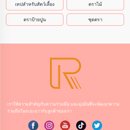
เทปสําหรับสัตว์เลี้ยง
ตราไม้
ตราป้ายปูน
ชุดตรา
เราให้ความสําคัญกับความร่วมมือ และมุ่งมั่นที่จะพัฒนาความ
ร่วมมือในระยะยาวกับลูกค้าของเรา