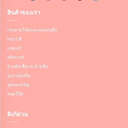
สินค้าของเรา
กระดาษโน้ตและแผ่นบันทึก
เทปวาชิ
แสตมป์
สติกเกอร์
ป้ายติดเสื้อและป้ายชื่อ
อุปกรณ์เสริม
ชุดของขวัญ
สมุดโน๊ต
ลิงก์ด่วน