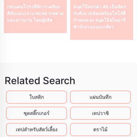
เทปแผ่นโปร่งที่มีการเคลือบ
สมุดโน๊ตปกผ้า A5 เป็นมิตร
สีสันและเจาะเทปหลากหลาย
กับสิ่งแวดล้อมพร้อมโลโก้ที่
และยาวนาน โดยผู้ผลิต
กำหนดเอง สมุดโน๊ตไดอารี่
สำนักงานแบบเกลียว
Related Search
ใบสติก
แผ่นบันทึก
ชุดสติ๊กเกอร์
เทปวาชิ
เทปสําหรับสัตว์เลี้ยง
ตราไม้