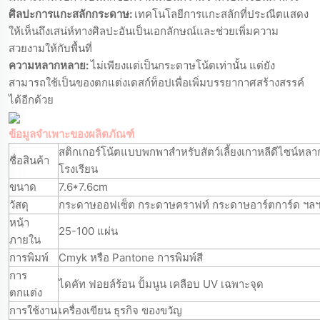
ศิลปะการแกะสลักกระดาษ:
เทคโนโลยีการแกะสลักที่ประณีตแสดง
ให้เห็นถึงเสน่ห์ทางศิลปะอันเป็นเอกลักษณ์และช่วยเพิ่มความ
สวยงามให้กับพื้นที่
ความหลากหลาย:
ไม่เพียงแต่เป็นกระดาษโน้ตเท่านั้น แต่ยัง
สามารถใช้เป็นของตกแต่งเดสก์ท็อปเพื่อเพิ่มบรรยากาศสร้างสรรค์
ได้อีกด้วย
ข้อมูลจำเพาะของผลิตภัณฑ์
สติกเกอร์โน้ตแบบพกพาสำหรับสัตว์เลี้ยงเกาหลีดีไซน์หล
ชื่อสินค้า
โรงเรียน
ขนาด
7.6*7.6cm
วัสดุ
กระดาษออฟเซ็ต กระดาษคราฟท์ กระดาษอาร์ตการ์ด ฯล
หน้า
25-100 แผ่น
ภายใน
การพิมพ์
Cmyk หรือ Pantone การพิมพ์สี
การ
ไดคัท ฟอยล์ร้อน ปั้มนูน เคลือบ UV เฉพาะจุด
ตกแต่ง
การใช้งาน
เครื่องเขียน ธุรกิจ ของขวัญ