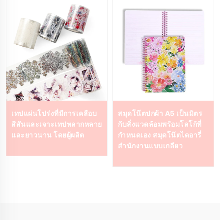
เทปแผ่นโปร่งที่มีการเคลือบ
สมุดโน๊ตปกผ้า A5 เป็นมิตร
สีสันและเจาะเทปหลากหลาย
กับสิ่งแวดล้อมพร้อมโลโก้ที่
และยาวนาน โดยผู้ผลิต
กำหนดเอง สมุดโน๊ตไดอารี่
สำนักงานแบบเกลียว