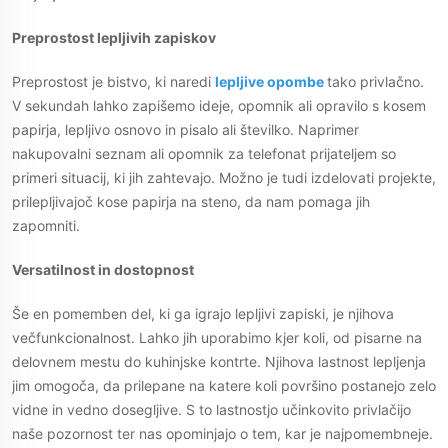
Preprostost lepljivih zapiskov
Preprostost je bistvo, ki naredi
lepljive opombe
tako privlačno.
V sekundah lahko zapišemo ideje, opomnik ali opravilo s kosem
papirja, lepljivo osnovo in pisalo ali številko. Naprimer
nakupovalni seznam ali opomnik za telefonat prijateljem so
primeri situacij, ki jih zahtevajo. Možno je tudi izdelovati projekte,
prilepljivajoč kose papirja na steno, da nam pomaga jih
zapomniti.
Versatilnost in dostopnost
Še en pomemben del, ki ga igrajo lepljivi zapiski, je njihova
večfunkcionalnost. Lahko jih uporabimo kjer koli, od pisarne na
delovnem mestu do kuhinjske kontrte. Njihova lastnost lepljenja
jim omogoča, da prilepane na katere koli površino postanejo zelo
vidne in vedno dosegljive. S to lastnostjo učinkovito privlačijo
naše pozornost ter nas opominjajo o tem, kar je najpomembneje.