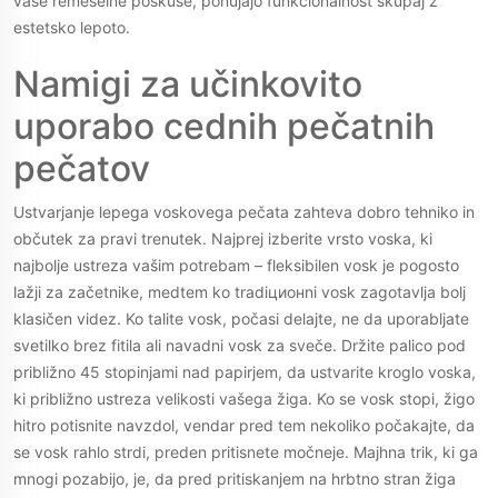
vaše remeselne poskuse, ponujajo funkcionalnost skupaj z
pečati, primerne za
estetsko lepoto.
različne kreativne
projekte. Vsebuje
Namigi za učinkovito
orodja, ki so
uporabo cednih pečatnih
prilagojena za
enostavno uporabo,
pečatov
idealne za tako
laikove kot za
Ustvarjanje lepega voskovega pečata zahteva dobro tehniko in
strokovnjake.
občutek za pravi trenutek. Najprej izberite vrsto voska, ki
najbolje ustreza vašim potrebam – fleksibilen vosk je pogosto
lažji za začetnike, medtem ko tradiционni vosk zagotavlja bolj
klasičen videz. Ko talite vosk, počasi delajte, ne da uporabljate
svetilko brez fitila ali navadni vosk za sveče. Držite palico pod
približno 45 stopinjami nad papirjem, da ustvarite kroglo voska,
ki približno ustreza velikosti vašega žiga. Ko se vosk stopi, žigo
hitro potisnite navzdol, vendar pred tem nekoliko počakajte, da
se vosk rahlo strdi, preden pritisnete močneje. Majhna trik, ki ga
mnogi pozabijo, je, da pred pritiskanjem na hrbtno stran žiga