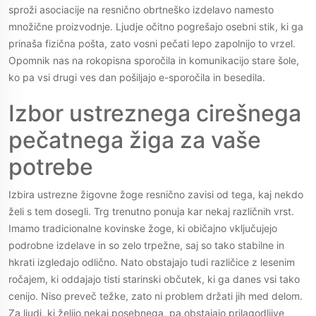
sproži asociacije na resnično obrtneško izdelavo namesto
množične proizvodnje. Ljudje očitno pogrešajo osebni stik, ki ga
prinaša fizična pošta, zato vosni pečati lepo zapolnijo to vrzel.
Opomnik nas na rokopisna sporočila in komunikacijo stare šole,
ko pa vsi drugi ves dan pošiljajo e-sporočila in besedila.
Izbor ustreznega cirešnega
pečatnega žiga za vaše
potrebe
Izbira ustrezne žigovne žoge resnično zavisi od tega, kaj nekdo
želi s tem dosegli. Trg trenutno ponuja kar nekaj različnih vrst.
Imamo tradicionalne kovinske žoge, ki običajno vključujejo
podrobne izdelave in so zelo trpežne, saj so tako stabilne in
hkrati izgledajo odlično. Nato obstajajo tudi različice z lesenim
ročajem, ki oddajajo tisti starinski občutek, ki ga danes vsi tako
cenijo. Niso preveč težke, zato ni problem držati jih med delom.
Za ljudi, ki želijo nekaj posebnega, pa obstajajo prilagodljive