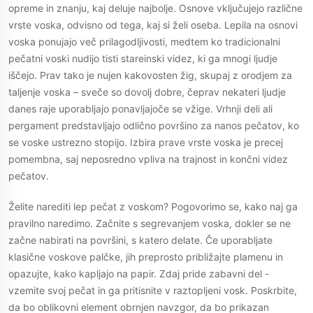
opreme in znanju, kaj deluje najbolje. Osnove vključujejo različne
vrste voska, odvisno od tega, kaj si želi oseba. Lepila na osnovi
voska ponujajo več prilagodljivosti, medtem ko tradicionalni
pečatni voski nudijo tisti stareinski videz, ki ga mnogi ljudje
iščejo. Prav tako je nujen kakovosten žig, skupaj z orodjem za
taljenje voska – sveče so dovolj dobre, čeprav nekateri ljudje
danes raje uporabljajo ponavljajoče se vžige. Vrhnji deli ali
pergament predstavljajo odlično površino za nanos pečatov, ko
se voske ustrezno stopijo. Izbira prave vrste voska je precej
pomembna, saj neposredno vpliva na trajnost in končni videz
pečatov.
Želite narediti lep pečat z voskom? Pogovorimo se, kako naj ga
pravilno naredimo. Začnite s segrevanjem voska, dokler se ne
začne nabirati na površini, s katero delate. Če uporabljate
klasične voskove palčke, jih preprosto približajte plamenu in
opazujte, kako kapljajo na papir. Zdaj pride zabavni del -
vzemite svoj pečat in ga pritisnite v raztopljeni vosk. Poskrbite,
da bo oblikovni element obrnjen navzgor, da bo prikazan