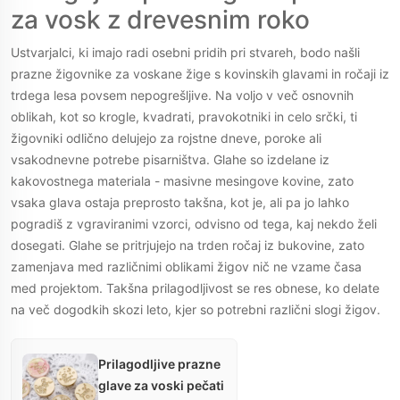
za vosk z drevesnim roko
pečati, idealnimi za
dodajanje osebnega
Ustvarjalci, ki imajo radi osebni pridih pri stvareh, bodo našli
dotika vašim
prazne žigovnike za voskane žige s kovinskih glavami in ročaji iz
projektom. Ustreza
trdega lesa povsem nepogrešljive. Na voljo v več osnovnih
za hinsko umetnost,
oblikah, kot so krogle, kvadrati, pravokotniki in celo srčki, ti
deljenje spominov,
žigovniki odlično delujejo za rojstne dneve, poroke ali
izdelavo kartic in več.
vsakodnevne potrebe pisarništva. Glahe so izdelane iz
kakovostnega materiala - masivne mesingove kovine, zato
vsaka glava ostaja preprosto takšna, kot je, ali pa jo lahko
pogradiš z vgraviranimi vzorci, odvisno od tega, kaj nekdo želi
dosegati. Glahe se pritrjujejo na trden ročaj iz bukovine, zato
zamenjava med različnimi oblikami žigov nič ne vzame časa
med projektom. Takšna prilagodljivost se res obnese, ko delate
na več dogodkih skozi leto, kjer so potrebni različni slogi žigov.
Prilagodljive prazne
glave za voski pečati