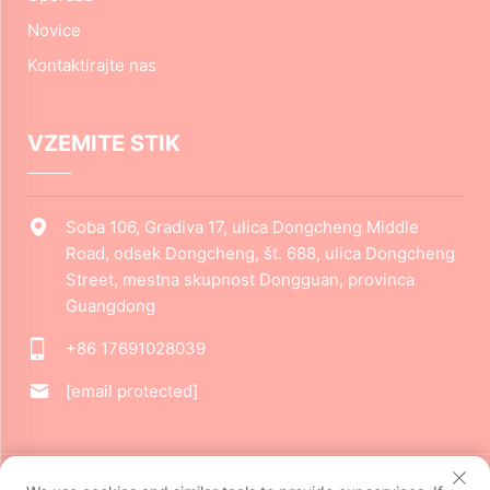
Novice
Kontaktirajte nas
VZEMITE STIK
Soba 106, Gradiva 17, ulica Dongcheng Middle
Road, odsek Dongcheng, št. 688, ulica Dongcheng
Street, mestna skupnost Dongguan, provinca
Guangdong
+86 17691028039
[email protected]
Avtorske pravice © 2024 Podjetje Dongguan Jiarui Cultural