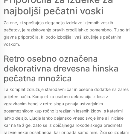
najboljši pečatni voski
Za one, ki spoštujejo elegancijo izdelave izjemnih voskih
pečatov, je raziskovanje pravih orodij lahko pomembno. Tu so tri
glavna priporočila, ki bodo izboljšali vaš izkušnje s pečatnim
voskom.
Retro osebno označena
dekorativna drevesna hinska
pečatna množica
Ta komplet združuje starodavni čar in osebne dodatke na zares
prijeten način. Komplet za osebno dekoracijo iz lesa z
vgraviranim henoj v retro slogu ponuja ustvarjalnim
posameznikom kup ročno izrezljanih lesenih žigov, s katerimi
lahko delajo. Ljudje lahko dejansko vneso svoje ime ali iniciale
kar na te žige, zato se iz običajnega rokodelskega predmeta
razvije nekaj posebnega, kar pripada samo njim. Žigi so izdelani