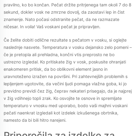
pravilno, ko bo končan. Pečat držite pritrjenega tam okoli 7 do 8
sekund, dokler vosk ne zmrzne dovolj, da zaostavi lep in čist
znamenje. Nato počasi odstranite pečat, da ne razmazate
ničesar. In voila! Vaš voskani pečat je pripravljen.
Če želite dobiti odlične rezultate s pečatom v vosku, si oglejte
naslednje nasvete. Temperatura v vosku dejansko zelo pomeni –
če je pretopla ali prehladna, končni vtis preprosto ne bo
ustrezno izgledal. Ko pritiskate žig v vosk, poskusite ohranjati
enakomeren pritisk, da bo oblikovni element jasno in
uravnoteženo izražen na površini. Pri zahtevnejših problemih s
lepljenjem ugotovite, da večini ljudi pomaga vlažna goba, ki jo
previdno previdi čez žig, čeprav nekateri prisegajo, da je najprej
v žig vdihnejo topli zrak. Ko osvojite te osnove in spremljate
temperaturo v vnosku med uporabo, bodo vaši majhni voskani
pečati naenkrat izgledali kot izdelek izkušenega obrtnika,
namesto da bi bili hitro narejeni.
Priporočila za izdelke za