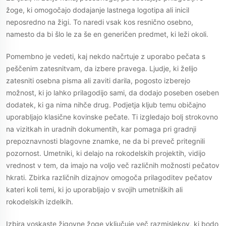
žoge, ki omogočajo dodajanje lastnega logotipa ali inicil
neposredno na žigi. To naredi vsak kos resnično osebno,
namesto da bi šlo le za še en generičen predmet, ki leži okoli.
Pomembno je vedeti, kaj nekdo načrtuje z uporabo pečata s
peščenim zatesnitvam, da izbere pravega. Ljudje, ki želijo
zatesniti osebna pisma ali zaviti darila, pogosto izberejo
možnost, ki jo lahko prilagodijo sami, da dodajo poseben oseben
dodatek, ki ga nima nihče drug. Podjetja kljub temu običajno
uporabljajo klasične kovinske pečate. Ti izgledajo bolj strokovno
na vizitkah in uradnih dokumentih, kar pomaga pri gradnji
prepoznavnosti blagovne znamke, ne da bi preveč pritegnili
pozornost. Umetniki, ki delajo na rokodelskih projektih, vidijo
vrednost v tem, da imajo na voljo več različnih možnosti pečatov
hkrati. Zbirka različnih dizajnov omogoča prilagoditev pečatov
kateri koli temi, ki jo uporabljajo v svojih umetniških ali
rokodelskih izdelkih.
Izbira voskaste žigovne žoge vključuje več razmislekov, ki bodo