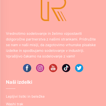
Vrednotimo sodelovanje in želimo vzpostaviti
dolgoročne partnerstva z našimi strankami. Pridružite
se nam v naši misiji, da zagotovimo vrhunske pisalske
izdelke in spodbujamo sodelovanje v industriji.
Vprašljivo čakamo na sodelovanje z vami!
Naši izdelki
Lepljivi listki in beležke
Washi trak