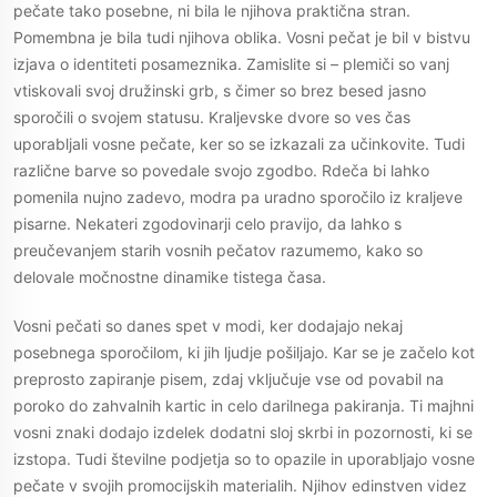
pečate tako posebne, ni bila le njihova praktična stran.
Pomembna je bila tudi njihova oblika. Vosni pečat je bil v bistvu
izjava o identiteti posameznika. Zamislite si – plemiči so vanj
vtiskovali svoj družinski grb, s čimer so brez besed jasno
sporočili o svojem statusu. Kraljevske dvore so ves čas
uporabljali vosne pečate, ker so se izkazali za učinkovite. Tudi
različne barve so povedale svojo zgodbo. Rdeča bi lahko
pomenila nujno zadevo, modra pa uradno sporočilo iz kraljeve
pisarne. Nekateri zgodovinarji celo pravijo, da lahko s
preučevanjem starih vosnih pečatov razumemo, kako so
delovale močnostne dinamike tistega časa.
Vosni pečati so danes spet v modi, ker dodajajo nekaj
posebnega sporočilom, ki jih ljudje pošiljajo. Kar se je začelo kot
preprosto zapiranje pisem, zdaj vključuje vse od povabil na
poroko do zahvalnih kartic in celo darilnega pakiranja. Ti majhni
vosni znaki dodajo izdelek dodatni sloj skrbi in pozornosti, ki se
izstopa. Tudi številne podjetja so to opazile in uporabljajo vosne
pečate v svojih promocijskih materialih. Njihov edinstven videz