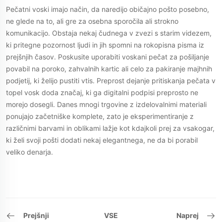
Pečatni voski imajo način, da naredijo običajno pošto posebno,
ne glede na to, ali gre za osebna sporočila ali strokno
komunikacijo. Obstaja nekaj čudnega v zvezi s starim videzem,
ki pritegne pozornost ljudi in jih spomni na rokopisna pisma iz
prejšnjih časov. Poskusite uporabiti voskani pečat za pošiljanje
povabil na poroko, zahvalnih kartic ali celo za pakiranje majhnih
podjetij, ki želijo pustiti vtis. Preprost dejanje pritiskanja pečata v
topel vosk doda značaj, ki ga digitalni podpisi preprosto ne
morejo dosegli. Danes mnogi trgovine z izdelovalnimi materiali
ponujajo začetniške komplete, zato je eksperimentiranje z
različnimi barvami in oblikami lažje kot kdajkoli prej za vsakogar,
ki želi svoji pošti dodati nekaj elegantnega, ne da bi porabil
veliko denarja.
Prejšnji
VSE
Naprej