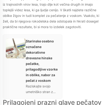
iz trajnostnih virov lesa, trajo dlje kot večina drugih in imajo
toplejši videz lesa, ki ga ljudje cenijo. V škatli najdete različne
oblike žigov in tudi komplet za pečatenje z voskom. Vsakdo, ki
želi, da bi njegova rokodelska dela odstopala in hkrati dosegel
praktične rezultate, bi si mora to izdelek zagotoviti.
Starinske osebno
označene
dekorativne
drevesne hinske
pečatke,
prilagodljive vzorke
in oblike, nabor za
pečat z voskom
Raziskajte svojo
umetniško stran z
izjemno trajnimi in
Prilagojeni prazni glave pečatov
ekološko prijaznimi