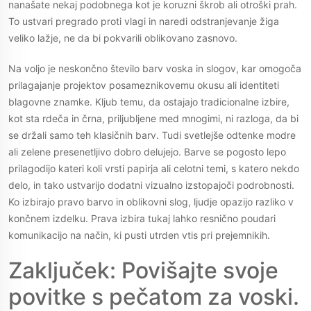
nanašate nekaj podobnega kot je koruzni škrob ali otroški prah.
To ustvari pregrado proti vlagi in naredi odstranjevanje žiga
veliko lažje, ne da bi pokvarili oblikovano zasnovo.
Na voljo je neskončno število barv voska in slogov, kar omogoča
prilagajanje projektov posameznikovemu okusu ali identiteti
blagovne znamke. Kljub temu, da ostajajo tradicionalne izbire,
kot sta rdeča in črna, priljubljene med mnogimi, ni razloga, da bi
se držali samo teh klasičnih barv. Tudi svetlejše odtenke modre
ali zelene presenetljivo dobro delujejo. Barve se pogosto lepo
prilagodijo kateri koli vrsti papirja ali celotni temi, s katero nekdo
delo, in tako ustvarijo dodatni vizualno izstopajoči podrobnosti.
Ko izbirajo pravo barvo in oblikovni slog, ljudje opazijo razliko v
končnem izdelku. Prava izbira tukaj lahko resnično poudari
komunikacijo na način, ki pusti utrden vtis pri prejemnikih.
Zaključek: Povišajte svoje
povitke s pečatom za voski.