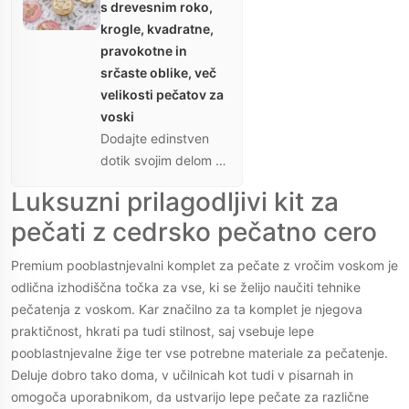
s drevesnim roko,
krogle, kvadratne,
pravokotne in
srčaste oblike, več
velikosti pečatov za
voski
Dodajte edinstven
dotik svojim delom s
visokokakovostnimi
Luksuzni prilagodljivi kit za
železnimi pečatnimi
pečati z cedrsko pečatno cero
glavami. Prilagodljive
oblike in velikosti vam
Premium pooblastnjevalni komplet za pečate z vročim voskom je
omogočajo
odlična izhodiščna točka za vse, ki se želijo naučiti tehnike
enostavno zamenjavo
pečatenja z voskom. Kar značilno za ta komplet je njegova
oblik, idealno za
praktičnost, hkrati pa tudi stilnost, saj vsebuje lepe
različne ustvarjalne
pooblastnjevalne žige ter vse potrebne materiale za pečatenje.
projekte.
Deluje dobro tako doma, v učilnicah kot tudi v pisarnah in
omogoča uporabnikom, da ustvarijo lepe pečate za različne