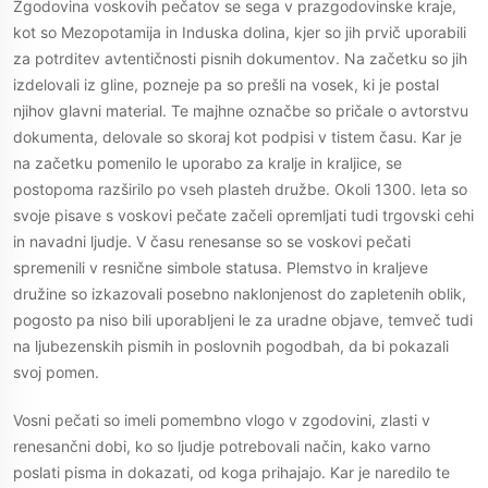
Zgodovina voskovih pečatov se sega v prazgodovinske kraje,
kot so Mezopotamija in Induska dolina, kjer so jih prvič uporabili
za potrditev avtentičnosti pisnih dokumentov. Na začetku so jih
izdelovali iz gline, pozneje pa so prešli na vosek, ki je postal
njihov glavni material. Te majhne označbe so pričale o avtorstvu
dokumenta, delovale so skoraj kot podpisi v tistem času. Kar je
na začetku pomenilo le uporabo za kralje in kraljice, se
postopoma razširilo po vseh plasteh družbe. Okoli 1300. leta so
svoje pisave s voskovi pečate začeli opremljati tudi trgovski cehi
in navadni ljudje. V času renesanse so se voskovi pečati
spremenili v resnične simbole statusa. Plemstvo in kraljeve
družine so izkazovali posebno naklonjenost do zapletenih oblik,
pogosto pa niso bili uporabljeni le za uradne objave, temveč tudi
na ljubezenskih pismih in poslovnih pogodbah, da bi pokazali
svoj pomen.
Vosni pečati so imeli pomembno vlogo v zgodovini, zlasti v
renesančni dobi, ko so ljudje potrebovali način, kako varno
poslati pisma in dokazati, od koga prihajajo. Kar je naredilo te