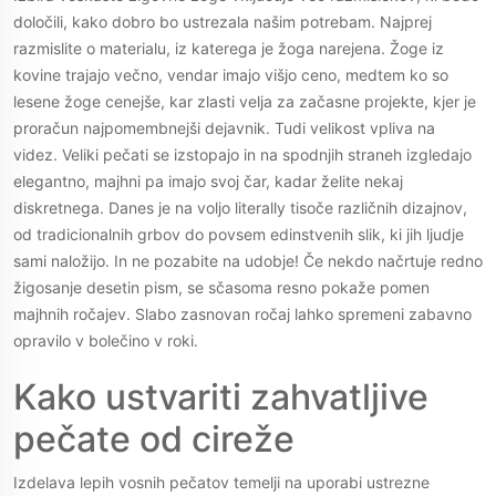
določili, kako dobro bo ustrezala našim potrebam. Najprej
razmislite o materialu, iz katerega je žoga narejena. Žoge iz
kovine trajajo večno, vendar imajo višjo ceno, medtem ko so
lesene žoge cenejše, kar zlasti velja za začasne projekte, kjer je
proračun najpomembnejši dejavnik. Tudi velikost vpliva na
videz. Veliki pečati se izstopajo in na spodnjih straneh izgledajo
elegantno, majhni pa imajo svoj čar, kadar želite nekaj
diskretnega. Danes je na voljo literally tisoče različnih dizajnov,
od tradicionalnih grbov do povsem edinstvenih slik, ki jih ljudje
sami naložijo. In ne pozabite na udobje! Če nekdo načrtuje redno
žigosanje desetin pism, se sčasoma resno pokaže pomen
majhnih ročajev. Slabo zasnovan ročaj lahko spremeni zabavno
opravilo v bolečino v roki.
Kako ustvariti zahvatljive
pečate od cireže
Izdelava lepih vosnih pečatov temelji na uporabi ustrezne