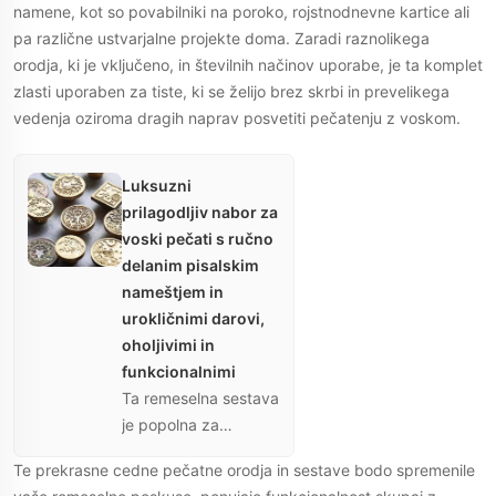
namene, kot so povabilniki na poroko, rojstnodnevne kartice ali
pa različne ustvarjalne projekte doma. Zaradi raznolikega
orodja, ki je vključeno, in številnih načinov uporabe, je ta komplet
zlasti uporaben za tiste, ki se želijo brez skrbi in prevelikega
vedenja oziroma dragih naprav posvetiti pečatenju z voskom.
Luksuzni
prilagodljiv nabor za
voski pečati s ručno
delanim pisalskim
nameštjem in
urokličnimi darovi,
oholjivimi in
funkcionalnimi
Ta remeselna sestava
je popolna za
ustvarjanje podrobno
Te prekrasne cedne pečatne orodja in sestave bodo spremenile
in lepše cedne