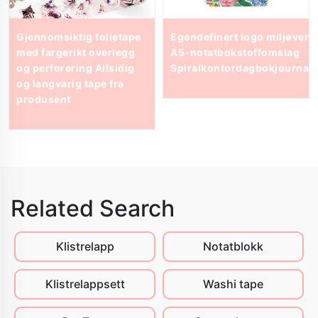
tt
Gjennomsiktig folietape
Egendefinert logo miljøvenn
med fargerikt overlegg
A5-notatbokstoffomslag
og perforering Allsidig
Spiralkontordagbokjournal
og langvarig tape fra
produsent
Related Search
Klistrelapp
Notatblokk
Klistrelappsett
Washi tape