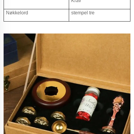
Krav
Nøkkelord
stempel tre