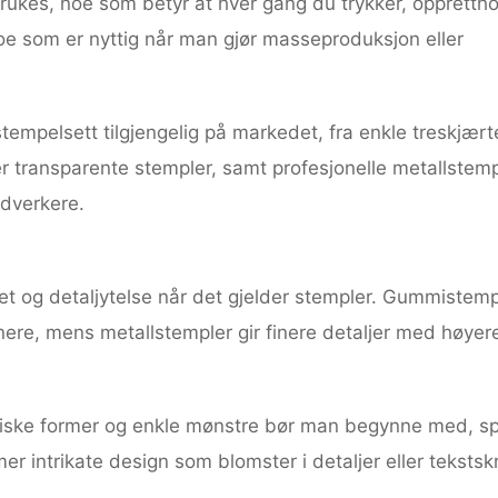
rukes, noe som betyr at hver gang du trykker, opprettho
e som er nyttig når man gjør masseproduksjon eller
tempelsett tilgjengelig på markedet, fra enkle treskjært
r transparente stempler, samt profesjonelle metallstemp
ndverkere.
het og detaljytelse når det gjelder stempler. Gummistemp
ere, mens metallstempler gir finere detaljer med høyer
ske former og enkle mønstre bør man begynne med, sp
r intrikate design som blomster i detaljer eller tekstskri