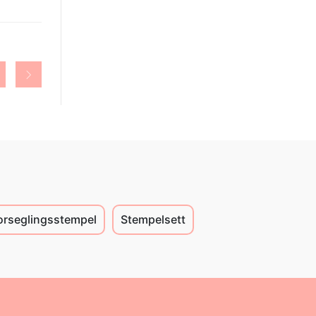
orseglingsstempel
Stempelsett