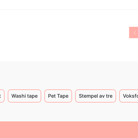
t
Washi tape
Pet Tape
Stempel av tre
Voksf