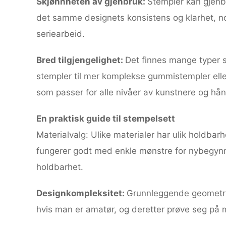
Skjønnheten av gjenbruk:
Stempler kan gjenb
det samme designets konsistens og klarhet, no
seriearbeid.
Bred tilgjengelighet:
Det finnes mange typer s
stempler til mer komplekse gummistempler elle
som passer for alle nivåer av kunstnere og hå
En praktisk guide til stempelsett
Materialvalg: Ulike materialer har ulik holdbar
fungerer godt med enkle mønstre for nybegynn
holdbarhet.
Designkompleksitet:
Grunnleggende geometri
hvis man er amatør, og deretter prøve seg på me