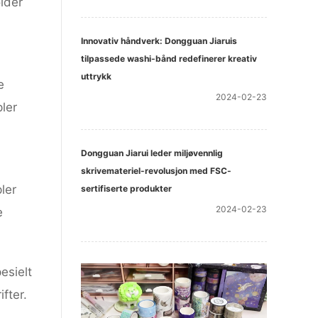
lder
Innovativ håndverk: Dongguan Jiaruis
tilpassede washi-bånd redefinerer kreativ
uttrykk
e
2024-02-23
ler
Dongguan Jiarui leder miljøvennlig
skrivemateriel-revolusjon med FSC-
ler
sertifiserte produkter
2024-02-23
e
esielt
fter.