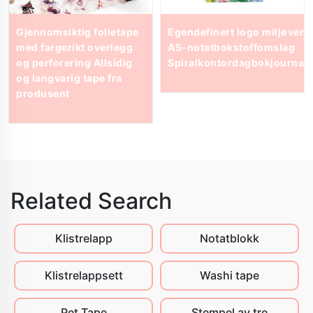
tt
Gjennomsiktig folietape
Egendefinert logo miljøvenn
med fargerikt overlegg
A5-notatbokstoffomslag
og perforering Allsidig
Spiralkontordagbokjournal
og langvarig tape fra
produsent
Related Search
Klistrelapp
Notatblokk
Klistrelappsett
Washi tape
Pet Tape
Stempel av tre