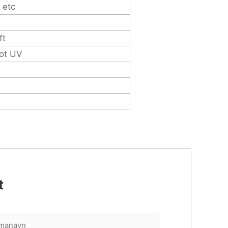
 etc
ft
pot UV
t