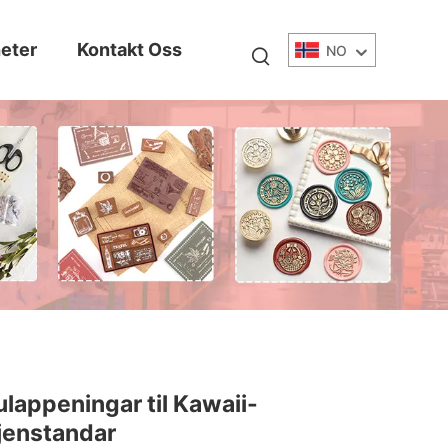
eter
Kontakt Oss
NO
ulappeningar til Kawaii-
jenstandar