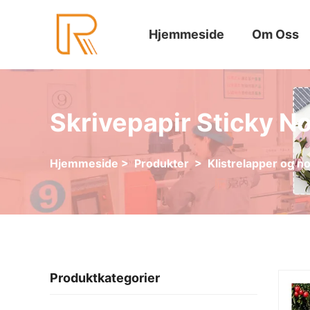
Hjemmeside
Om Oss
Skrivepapir Sticky N
Hjemmeside
>
Produkter
>
Klistrelapper og n
Produktkategorier