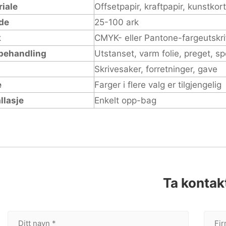
iale
Offsetpapir, kraftpapir, kunstkort
de
25-100 ark
k
CMYK- eller Pantone-fargeutskri
rbehandling
Utstanset, varm folie, preget, s
Skrivesaker, forretninger, gave
e
Farger i flere valg er tilgjengelig
llasje
Enkelt opp-bag
Ta kontak