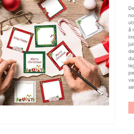
De
no
ut
å 
in
ju
de
du
le
pe
va
se