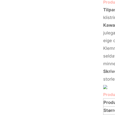
Produ
Tilpa
klist
Kawai
juleg
eige 
Klemm
seldav
minne
Skriv
storl
Produ
Prod
Størr