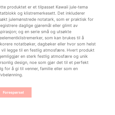
tte produktet er et tilpasset Kawaii jule-tema
tatblokk og klistremerkesett. Det inkluderer
søkt julemønstrede notatark, som er praktisk for
registrere daglige gjøremål eller glimt av
spirasjon; og en serie små og utsøkte
leelementklistremerker, som kan brukes til å
korere notatbøker, dagbøker eller hvor som helst
 vil legge til en festlig atmosfære. Hvert produkt
gemliggjør en sterk festlig atmosfære og unik
rsonlig design, noe som gjør det til et perfekt
lg for å gi til venner, familie eller som en
lvbelønning.
Forespørsel