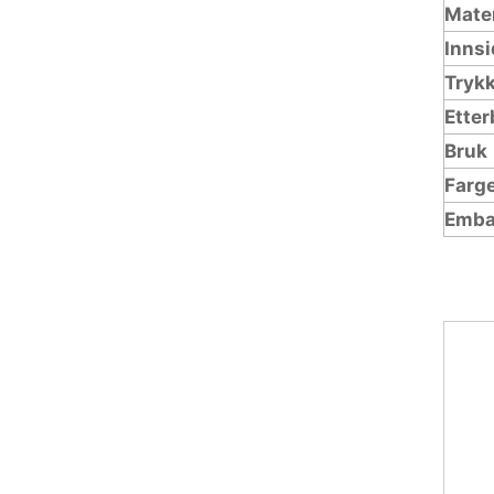
Mater
Innsi
Tryk
Ette
Bruk
Farg
Emba