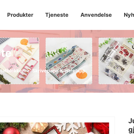
Produkter
Tjeneste
Anvendelse
Nyh
ote
otatblokker
>
Skrivepapir Klistrelapp
J
g