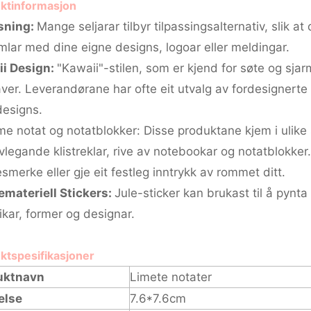
ktinformasjon
sning:
Mange seljarar tilbyr tilpassingsalternativ, slik at
rimlar med dine eigne designs, logoar eller meldingar.
i Design:
"Kawaii"-stilen, som er kjend for søte og sja
aver. Leverandørane har ofte eit utvalg av fordesignerte s
designs.
e notat og notatblokker: Disse produktane kjem i ulike 
legande klistreklar, rive av notebookar og notatblokker. D
smerke eller gje eit festleg inntrykk av rommet ditt.
emateriell Stickers:
Jule-sticker kan brukast til å pynta g
eikar, former og designar.
ktspesifikasjoner
uktnavn
Limete notater
else
7.6*7.6cm