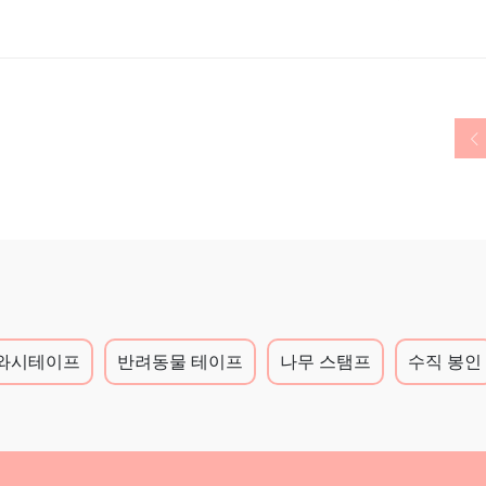
와시테이프
반려동물 테이프
나무 스탬프
수직 봉인