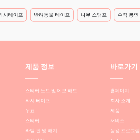
와시테이프
반려동물 테이프
나무 스탬프
수직 봉인
제품 정보
바로가기
스티커 노트 및 메모 패드
홈페이지
와시 테이프
회사 소개
우표
제품
스티커
서비스
라벨 핀 및 배지
응용 프로그램