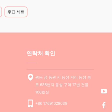
우표 세트
연락처 확인
광동 성 동관 시 동성 거리 동성 중
로 688번지 동성 구역 17번 건물
106호실
+86 17691028039