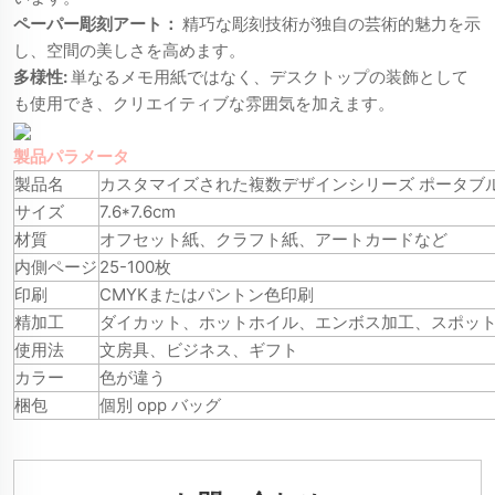
ペーパー彫刻アート：
精巧な彫刻技術が独自の芸術的魅力を示
し、空間の美しさを高めます。
多様性:
単なるメモ用紙ではなく、デスクトップの装飾として
も使用でき、クリエイティブな雰囲気を加えます。
製品パラメータ
製品名
カスタマイズされた複数デザインシリーズ ポータブル
サイズ
7.6*7.6cm
材質
オフセット紙、クラフト紙、アートカードなど
内側ページ
25-100枚
印刷
CMYKまたはパントン色印刷
精加工
ダイカット、ホットホイル、エンボス加工、スポット
使用法
文房具、ビジネス、ギフト
カラー
色が違う
梱包
個別 opp バッグ