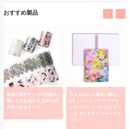
おすすめ製品
透明の葉片テープで色彩の
カスタムロゴ 環境に優しい
覆いと穴をあける 汎用で耐
A5 ノートブック ファブリ
久性のあるテープ
ックカバー スパイラル オフ
ィス ダイアリー ジャーナル
ブック