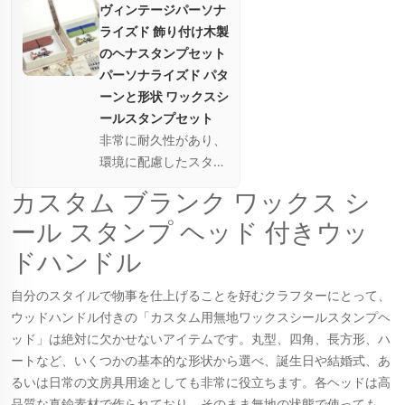
ヴィンテージパーソナ
ライズド 飾り付け木製
のヘナスタンプセット
パーソナライズド パタ
ーンと形状 ワックスシ
ールスタンプセット
非常に耐久性があり、
環境に配慮したスタン
プでアーティスティッ
カスタム ブランク ワックス シ
クな一面を発揮しまし
ール スタンプ ヘッド 付きウッ
ょう。プロジェクトに
パーソナライズされた
ドハンドル
タッチを加えるのに理
想的です。ヘナアー
自分のスタイルで物事を仕上げることを好むクラフターにとって、
ト、スクラップブッキ
ウッドハンドル付きの「カスタム用無地ワックスシールスタンプヘ
ング、カード作りな
ッド」は絶対に欠かせないアイテムです。丸型、四角、長方形、ハ
ど、様々な用途に最適
ートなど、いくつかの基本的な形状から選べ、誕生日や結婚式、あ
です。
るいは日常の文房具用途としても非常に役立ちます。各ヘッドは高
品質な真鍮素材で作られており、そのまま無地の状態で使っても、