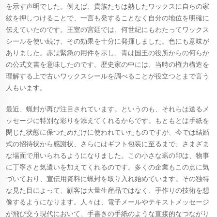
を示す声明でした。例えば、貴族たちは熱したワックスに自らの家
紋を押しつけることで、一言も発することなく自分の地位を明確に
伝えていたのです。王室の宮廷では、何世紀にもわたってワックス
シールを使い続け、その効果を十分に発揮しました。色にも意味が
ありました。赤は緊急の用件を示し、青は国王の役所からの何らか
の公式文書を意味したのです。歴史家の中には、当時の権力構造を
理解する上で古いワックスシールを調べることが役立つとまで言う
人もいます。
最近、蝋封が再び注目されています。というのも、それらは送るメ
ッセージに特別な彩りを添えてくれるからです。もともとは手紙を
閉じた状態に保つためだけに使われていたものですが、今では結婚
式の招待状から感謝状、さらにはギフト包装に至るまで、さまざま
な場面で用いられるようになりました。この小さな蝋の印は、物事
に丁寧さと気遣いを加えてくれるのです。多くの企業もこの点に気
づいており、宣伝用資料に蝋封を取り入れ始めています。その独特
な見た目によって、顧客は大量生産品ではなく、手作りの技術を想
像するようになります。人々は、電子メールやテキストメッセージ
が飛び交う現代において、手書きの手紙のような直接的なつながり