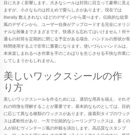
目に大きく影響します。大きなシールは封筒に目立って豪華に見え
ますが、小さなものは控えめで愛らしさがあります。現在では
literally 数えきれないほどのデザインから選べます。伝統的な紋章
風のデザインから、ユーザー自身がアップロードする完全にオリジ
ナルな画像までさまざまです。快適さも忘れてはいけません！何十
通もの封筒を定期的に閉じる予定がある場合、ハンドルの形状が長
時間使用する上で非常に重要になります。使いづらいハンドルは、
本来楽しまれるべき作業を手のこわばりを生じさせる不快な作業に
してしまうかもしれません。
美しいワックスシールの作
り方
美しいワックスシールを作るためには、適切な用具を揃え、それぞ
れの特徴を理解することが重要です。基本的なものとしては、目的
に応じて異なる種類のワックスがあります。接着剤タイプのワック
スは柔軟性があり、一方で伝統的なシーリングワックスは、多くの
人が好むヴィンテージ風の外観を演出します。高品質なスタンプ