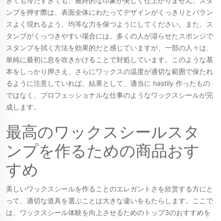
ぎても冷たすぎても、最終的な印象が美しく仕上がりません。スタ
ンプを押す際は、表面全体にわたってデザインがくっきりとバラン
スよく現れるよう、均等な力を保つようにしてください。また、ス
タンプがくっつきやすい場合には、多くの人が湿らせたスポンジで
スタンプを拭く方法を効果的だと感じていますが、一部の人々は、
単純に最初に息を吹きかけることで対処しています。このような基
本をしっかり押さえ、さらにワックスの温度が適切な範囲で保たれ
るように注意していれば、結果として、適当に hastily 作ったもの
ではなく、プロフェッショナルな仕事のようなワックスシールが完
成します。
最高のワックスシールスタ
ンプを作るための商品おす
すめ
美しいワックスシールを作ることのエレガントさを欣赏する方にと
って、適切な道具を選ぶことは大きな違いをもたらします。ここで
は、ワックスシール体験を向上させるためのトップ3のおすすめを