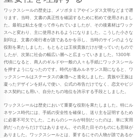
ワックスシールの歴史は、メソポタミアやインダス文明などまで遡
ります。当時、文書の真正性を確認するために初めて使用されまし
た。最初は粘土を使って作られていましたが、その後素材はワック
スへと変わり、主に使用されるようになりました。こうした小さな
刻印は、文書の発行者が誰であるかを示し、当時のサインのような
役割を果たしました。もともとは王侯貴族だけが使っていたもので
したが、次第に社会の幅広い層へと広まっていきました。1300年
代頃になると、商人のギルドや一般の人々も手紙にワックスシール
を押すようになったのです。時代が進みルネサンス期になると、ワ
ックスシールはステータスの象徴へと進化しました。貴族や王族は
凝ったデザインを好んで使い、公式の布告だけでなく、恋文やビジ
ネス契約にも用い、自分たちの地位を誇示する手段としました。
ワックスシールは歴史において重要な役割を果たしました。特にル
ネサンス時代には、手紙の安全性を確保し、送り主を証明するため
に必要不可欠でした。これらのシールが特別だったのは、単に実用
的だったからだけではありません。その見た目そのものにも意味が
ありました。ワックスシールとは、要するにその人物が誰であるか