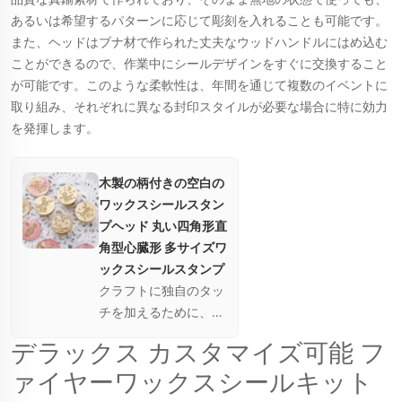
あるいは希望するパターンに応じて彫刻を入れることも可能です。
また、ヘッドはブナ材で作られた丈夫なウッドハンドルにはめ込む
ことができるので、作業中にシールデザインをすぐに交換すること
が可能です。このような柔軟性は、年間を通じて複数のイベントに
取り組み、それぞれに異なる封印スタイルが必要な場合に特に効力
を発揮します。
木製の柄付きの空白の
ワックスシールスタン
プヘッド 丸い四角形直
角型心臓形 多サイズワ
ックスシールスタンプ
クラフトに独自のタッ
チを加えるために、高
品質の真鍮製スタンプ
デラックス カスタマイズ可能 フ
ヘッドをご利用くださ
ァイヤーワックスシールキット
い。カスタマイズ可能
な形状とサイズで、デ