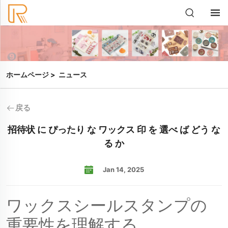
ホームページ
>
ニュース
戻る
招待状 に ぴったり な ワックス 印 を 選べ ば どう な
る か
Jan 14, 2025
ワックスシールスタンプの
重要性を理解する