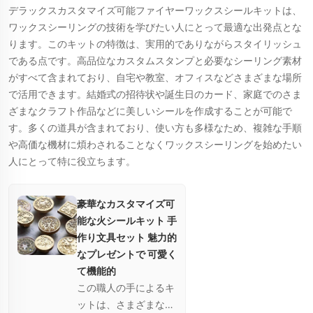
デラックスカスタマイズ可能ファイヤーワックスシールキットは、
ザインを簡単に変更で
ワックスシーリングの技術を学びたい人にとって最適な出発点とな
き、さまざまなクリエ
ります。このキットの特徴は、実用的でありながらスタイリッシュ
イティブプロジェクト
である点です。高品位なカスタムスタンプと必要なシーリング素材
に最適です。
がすべて含まれており、自宅や教室、オフィスなどさまざまな場所
で活用できます。結婚式の招待状や誕生日のカード、家庭でのさま
ざまなクラフト作品などに美しいシールを作成することが可能で
す。多くの道具が含まれており、使い方も多様なため、複雑な手順
や高価な機材に煩わされることなくワックスシーリングを始めたい
人にとって特に役立ちます。
豪華なカスタマイズ可
能な火シールキット 手
作り文具セット 魅力的
なプレゼントで 可愛く
て機能的
この職人の手によるキ
ットは、さまざまなク