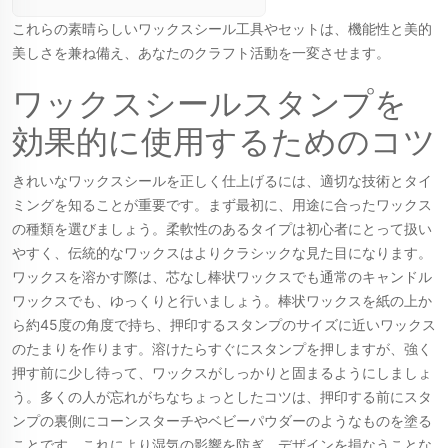
リエイティブなプロジ
これらの素晴らしいワックスシール工具やセットは、機能性と美的
ェクトに適した詳細で
美しさを兼ね備え、あなたのクラフト活動を一変させます。
美しいワックスシール
を作成するために最適
ワックスシールスタンプを
です。アマチュアから
効果的に使用するためのコツ
専門家まで、使いやす
さに配慮したツールが
含まれています。
きれいなワックスシールを正しく仕上げるには、適切な技術とタイ
ミングを知ることが重要です。まず最初に、用途に合ったワックス
の種類を選びましょう。柔軟性のあるタイプは初心者にとって扱い
やすく、伝統的なワックスはよりクラシックな見た目になります。
ワックスを溶かす際は、芯なし棒状ワックスでも通常のキャンドル
ワックスでも、ゆっくりと行いましょう。棒状ワックスを紙の上か
ら約45度の角度で持ち、押印するスタンプのサイズに近いワックス
のたまりを作ります。溶けたらすぐにスタンプを押しますが、強く
押す前に少し待って、ワックスがしっかりと固まるようにしましょ
う。多くの人が忘れがちなちょっとしたコツは、押印する前にスタ
ンプの裏側にコーンスターチやベビーパウダーのようなものを塗る
ことです。これにより湿気の影響を防ぎ、デザインを損なうことな