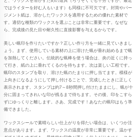
と、ワックスを溶かすための道具（ろうそくでも十分ですが、最近
ではライターを好む人もいます）も同様に不可欠です。封筒やパー
ジメント紙は、溶かしたワックスを適用するための優れた素材で
す。適切な種類のワックスを選ぶことは非常に重要です。なぜな
ら、完成後の見た目や耐久性に直接影響を与えるからです。
美しい蝋印を作りたいですか？正しい作り方を一緒に見ていきまし
ょう。まず、使用している素材の上に溶けた蝋が垂れ始めるまで蝋
を加熱してください。伝統的な蝋棒を使う場合は、炎の近くに持っ
て行き、紙の上に垂れてくるのを待ちます。次は楽しい工程です。
蝋印のスタンプを取り、溶けた蝋のたまりに押し当てます。模様が
上向きになるようにして押し付けることで、完成したときに正しく
表示されます。スタンプは約7～8秒間押し付けたままにし、蝋が十
分に固まってきれいな印が残るまで待ちます。その後、印をこすら
ずにゆっくりと離します。さあ、完成です！あなたの蝋印はもう準
備できました。
ワックスシールで素晴らしい仕上がりを得たい場合は、いくつか注
意点があります。まず、ワックスの温度が非常に重要です。温かす