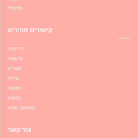
מַחבֶּרֶת
קישורים מהירים
דף הבית
עַל אָמַת
מוצרים
שירות
התקנה
חֲדָשִים
לְהִתְחַבֵּר אֵלֵינוּ
צור קשר