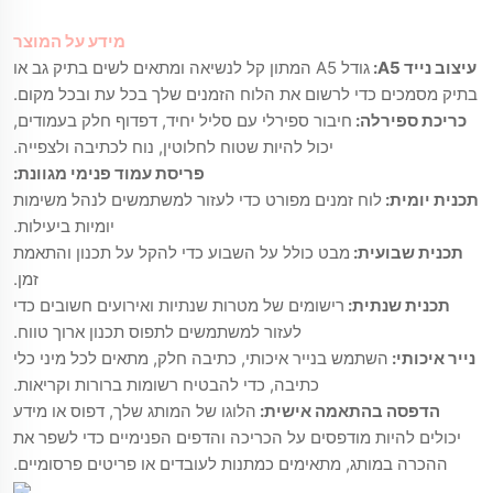
מידע על המוצר
עיצוב נייד A5:
גודל A5 המתון קל לנשיאה ומתאים לשים בתיק גב או
בתיק מסמכים כדי לרשום את הלוח הזמנים שלך בכל עת ובכל מקום.
כריכת ספירלה:
חיבור ספירלי עם סליל יחיד, דפדוף חלק בעמודים,
יכול להיות שטוח לחלוטין, נוח לכתיבה ולצפייה.
פריסת עמוד פנימי מגוונת:
תכנית יומית:
לוח זמנים מפורט כדי לעזור למשתמשים לנהל משימות
יומיות ביעילות.
תכנית שבועית:
מבט כולל על השבוע כדי להקל על תכנון והתאמת
זמן.
תכנית שנתית:
רישומים של מטרות שנתיות ואירועים חשובים כדי
לעזור למשתמשים לתפוס תכנון ארוך טווח.
נייר איכותי:
השתמש בנייר איכותי, כתיבה חלק, מתאים לכל מיני כלי
כתיבה, כדי להבטיח רשומות ברורות וקריאות.
הדפסה בהתאמה אישית:
הלוגו של המותג שלך, דפוס או מידע
יכולים להיות מודפסים על הכריכה והדפים הפנימיים כדי לשפר את
ההכרה במותג, מתאימים כמתנות לעובדים או פריטים פרסומיים.