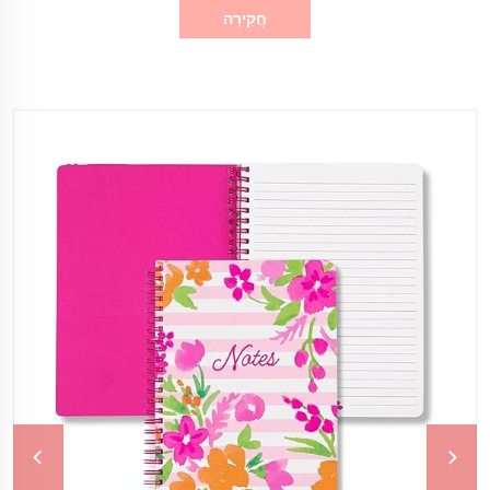
חֲקִירָה