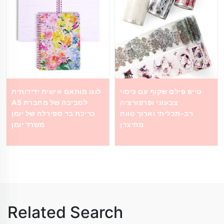
טייפ פילם שקוף עם כיסוי
לוגו מותאם אישית ידידותית
צבעוני ופרפורציה
לסביבה של מחברת A5
רב-תכליתי וארוך טווח
כריכת בד ספירלה של יומן
מהיצרן
משרד יומן
Related Search