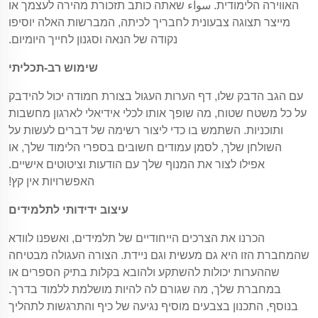
האווירה הלימודית. سواء שאתה כותב תזכורת מהירה לעצמך או
מייצר תצוגה צבעונית לחבריך לכיתה, המברשות האלה יוסיפו
נקודה של הנאה וסגנון לחייך היומיום.
שימוש רב-תכליתי
עם הגב הדבק שלו, דף הערות העגול בצורת חמודה יכול להידבק
על כל משטח שטוח, מה שופך אותו לכלי אידיאלי לארגון מחשבות
ותוכניות. השתמש בו כדי ליצור רשימה של דברים לעשות על
השולחן שלך, לסמן עמודים חשובים בספרי הלימוד שלך, או
אפילו לצור את המנוף שלך עם הודעות וציטוטים אישיים.
האפשרויות אין קץ!
עיצוב ידידותי לתלמידים
הכרנו את הצרכים הייחודיים של תלמידים, ואשפנו לוודא
שהמחברת הזו היא גם מעשית וגם ניידת. הצורה העגולה מבטיחה
שההערות יכולות להשתקע ולהובא בקלות בתיק הספרים או
במחברת שלך, מה שגורם לה להיות מושלמת ללמוד בדרך.
בנוסף, התכנון בצבעים מוסיף נגיעה של כיף והתרגשות לתהליך