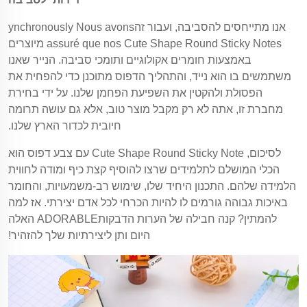
אנו מתייחסים להסביבה, ועבור זהynchronously Nous avons
assuré que nos Cute Shape Round Sticky Notes מיוצרים
באמצעות חומרים אקולוגיים ותומכי סביבה. הנייר שאנו
משתמשים בו הוא נייד, והתהליך הדפוס מתוכנן כדי להפחית את
הפסולת ולהקטין את השפיעת הפחמן שלנו. על ידי בחירת
מחברת זו, אתה לא רק מקבל מוצר טוב, אלא גם עושה תרומה
חיובית לכדור הארץ שלנו.
לסיכום, Cute Shape Round Sticky Note עם צבע דפוס הוא
הכלי המושלם לתלמידים שרצו להוסיף קצת כיף ומודה לחווית
הלמידה שלהם. התכנון היחיד שלו, שימוש רב-משמעויות, והחומר
באיכות גבוהה גורמים לו להיות הכרחי לכל אדם יצירתי. אז למה
להמתין? קנה חבילה של הערות הדבקותADORABLE האלה
היום ותן ליצירתיות שלך להזהיר!