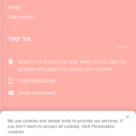
חֲדָשִים
לְהִתְחַבֵּר אֵלֵינוּ
צור קשר
חדר 106, בניין 17, מספר 688, חלק דונגצ'נג, דרך דונגצ'נג
התיכונה, רחוב דונגצ'נג, עיר דונגואן, מחוז גואנגדונג
+86 17691028039
[email protected]
כל הזכויות זכויות שמורות שמורות שמורות © 2024 חברת דונגואן ג'יארוי
We use cookies and similar tools to provide our services. If
ליצירתיות תרבותית בע"מ. כל הזכויות שמורות.
מדיניותICY
you don't want to accept all cookies, click Personalize
cookies.