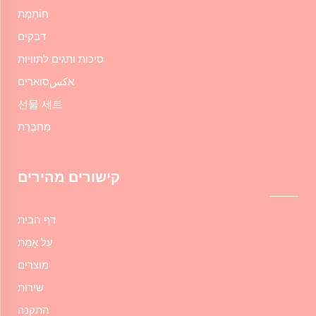
חוֹתֶמֶת
דבקים
סיכות ותגים לתוויות
אكسסוארים
선물 세트
מַחבֶּרֶת
קישורים מהירים
דף הבית
עַל אָמַת
מוצרים
שירות
התקנה