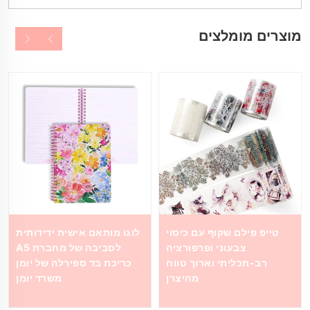
מוצרים מומלצים
טייפ פילם שקוף עם כיסוי
לוגו מותאם אישית ידידותית
צבעוני ופרפורציה
לסביבה של מחברת A5
רב-תכליתי וארוך טווח
כריכת בד ספירלה של יומן
מהיצרן
משרד יומן