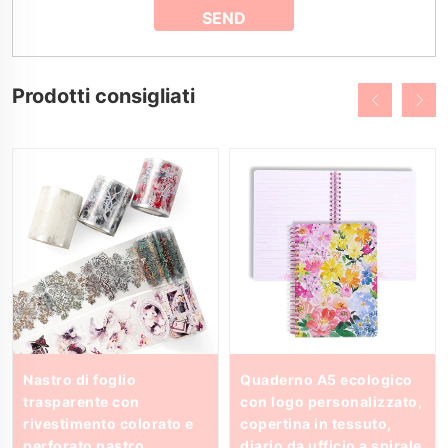
Prodotti consigliati
Nastro di foglio
Quaderno A5 ecologico
trasparente con
con logo personalizzato,
rivestimento colorato e
copertina in tessuto,
perforato nastro
diario da ufficio a spirale