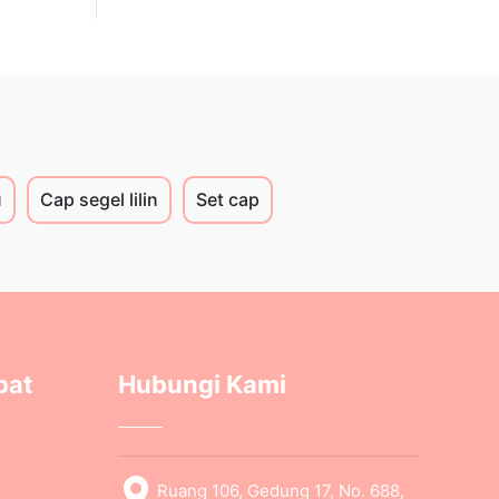
u
Cap segel lilin
Set cap
pat
Hubungi Kami
Ruang 106, Gedung 17, No. 688,