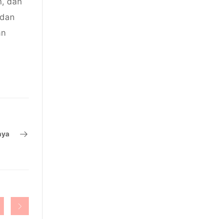
n, dan
 dan
an
nya