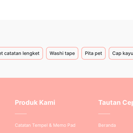
et catatan lengket
Washi tape
Pita pet
Cap kay
Produk Kami
Tautan Ce
Catatan Tempel & Memo Pad
Beranda