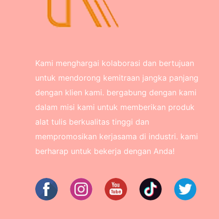
Kami menghargai kolaborasi dan bertujuan
untuk mendorong kemitraan jangka panjang
dengan klien kami. bergabung dengan kami
dalam misi kami untuk memberikan produk
alat tulis berkualitas tinggi dan
mempromosikan kerjasama di industri. kami
berharap untuk bekerja dengan Anda!