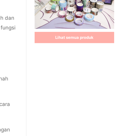
ah dan
fungsi
Lihat semua produk
rnah
cara
ngan