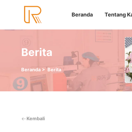
Beranda
Tentang K
Berita
Beranda
>
Berita
Kembali