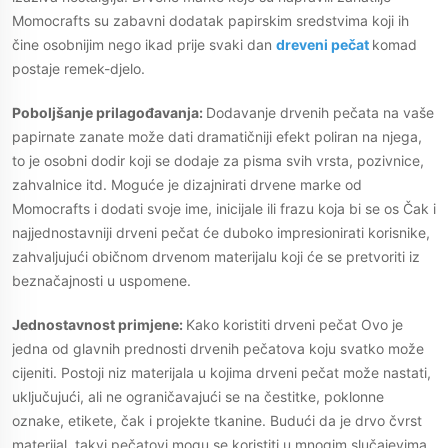
Momocrafts su zabavni dodatak papirskim sredstvima koji ih
čine osobnijim nego ikad prije svaki dan
dreveni pečat
komad
postaje remek-djelo.
Poboljšanje prilagođavanja:
Dodavanje drvenih pečata na vaše
papirnate zanate može dati dramatičniji efekt poliran na njega,
to je osobni dodir koji se dodaje za pisma svih vrsta, pozivnice,
zahvalnice itd. Moguće je dizajnirati drvene marke od
Momocrafts i dodati svoje ime, inicijale ili frazu koja bi se os Čak i
najjednostavniji drveni pečat će duboko impresionirati korisnike,
zahvaljujući običnom drvenom materijalu koji će se pretvoriti iz
beznačajnosti u uspomene.
Jednostavnost primjene:
Kako koristiti drveni pečat Ovo je
jedna od glavnih prednosti drvenih pečatova koju svatko može
cijeniti. Postoji niz materijala u kojima drveni pečat može nastati,
uključujući, ali ne ograničavajući se na čestitke, poklonne
oznake, etikete, čak i projekte tkanine. Budući da je drvo čvrst
materijal, takvi pečatovi mogu se koristiti u mnogim slučajevima,