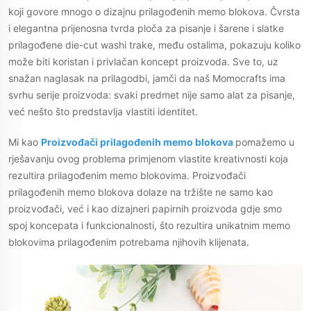
koji govore mnogo o dizajnu prilagođenih memo blokova. Čvrsta
i elegantna prijenosna tvrda ploča za pisanje i šarene i slatke
prilagođene die-cut washi trake, među ostalima, pokazuju koliko
može biti koristan i privlačan koncept proizvoda. Sve to, uz
snažan naglasak na prilagodbi, jamči da naš Momocrafts ima
svrhu serije proizvoda: svaki predmet nije samo alat za pisanje,
već nešto što predstavlja vlastiti identitet.
Mi kao
Proizvođači prilagođenih memo blokova
pomažemo u
rješavanju ovog problema primjenom vlastite kreativnosti koja
rezultira prilagođenim memo blokovima. Proizvođači
prilagođenih memo blokova dolaze na tržište ne samo kao
proizvođači, već i kao dizajneri papirnih proizvoda gdje smo
spoj koncepata i funkcionalnosti, što rezultira unikatnim memo
blokovima prilagođenim potrebama njihovih klijenata.