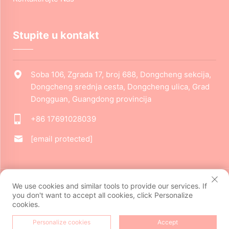
Stupite u kontakt
Soba 106, Zgrada 17, broj 688, Dongcheng sekcija,
Dongcheng srednja cesta, Dongcheng ulica, Grad
Dongguan, Guangdong provincija
+86 17691028039
[email protected]
Autorska prava © 2024 Dongguan Jiarui Cultural Creative Co.,
We use cookies and similar tools to provide our services. If
Ltd. Sva prava pridržana.
Politika privatnosti
you don't want to accept all cookies, click Personalize
cookies.
POČETNA
Personalize cookies
Accept
PROIZVODI
E-MAIL
TEL