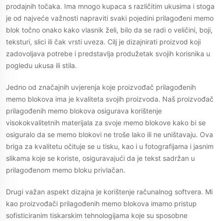
prodajnih točaka. Ima mnogo kupaca s različitim ukusima i stoga
je od najveće važnosti napraviti svaki pojedini prilagođeni memo
blok točno onako kako vlasnik želi, bilo da se radi o veličini, boji,
teksturi, slici ili čak vrsti uveza. Cilj je dizajnirati proizvod koji
zadovoljava potrebe i predstavlja produžetak svojih korisnika u
pogledu ukusa ili stila.
Jedno od značajnih uvjerenja koje proizvođač prilagođenih
memo blokova ima je kvaliteta svojih proizvoda. Naš proizvođač
prilagođenih memo blokova osigurava korištenje
visokokvalitetnih materijala za svoje memo blokove kako bi se
osiguralo da se memo blokovi ne troše lako ili ne uništavaju. Ova
briga za kvalitetu očituje se u tisku, kao i u fotografijama i jasnim
slikama koje se koriste, osiguravajući da je tekst sadržan u
prilagođenom memo bloku privlačan.
Drugi važan aspekt dizajna je korištenje računalnog softvera. Mi
kao proizvođači prilagođenih memo blokova imamo pristup
sofisticiranim tiskarskim tehnologijama koje su sposobne