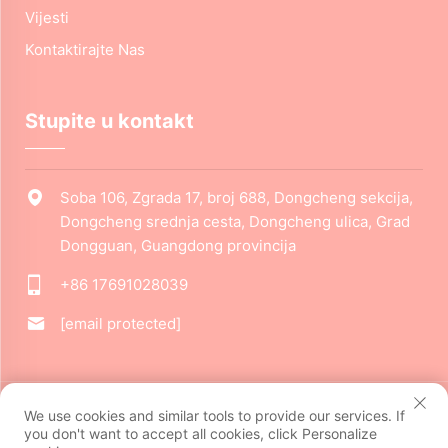
Vijesti
Kontaktirajte Nas
Stupite u kontakt
Soba 106, Zgrada 17, broj 688, Dongcheng sekcija,
Dongcheng srednja cesta, Dongcheng ulica, Grad
Dongguan, Guangdong provincija
+86 17691028039
[email protected]
Autorska prava © 2024 Dongguan Jiarui Cultural Creative Co.,
We use cookies and similar tools to provide our services. If
Ltd. Sva prava pridržana.
Politika privatnosti
you don't want to accept all cookies, click Personalize