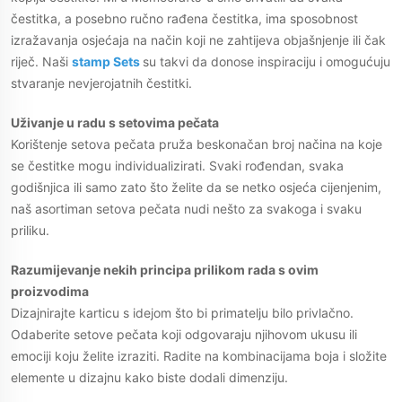
čestitka, a posebno ručno rađena čestitka, ima sposobnost
izražavanja osjećaja na način koji ne zahtijeva objašnjenje ili čak
riječ. Naši
stamp Sets
su takvi da donose inspiraciju i omogućuju
stvaranje nevjerojatnih čestitki.
Uživanje u radu s setovima pečata
Korištenje setova pečata pruža beskonačan broj načina na koje
se čestitke mogu individualizirati. Svaki rođendan, svaka
godišnjica ili samo zato što želite da se netko osjeća cijenjenim,
naš asortiman setova pečata nudi nešto za svakoga i svaku
priliku.
Razumijevanje nekih principa prilikom rada s ovim
proizvodima
Dizajnirajte karticu s idejom što bi primatelju bilo privlačno.
Odaberite setove pečata koji odgovaraju njihovom ukusu ili
emociji koju želite izraziti. Radite na kombinacijama boja i složite
elemente u dizajnu kako biste dodali dimenziju.