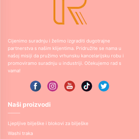
Cijenimo suradnju i želimo izgraditi dugotrajne
partnerstva s našim klijentima. Pridružite se nama u
našoj misiji da pružimo vrhunsku kancelarijsku robu i
promoviramo suradnju u industriji. Očekujemo rad s
vama!
Naši proizvodi
Ljepljive bilješke i blokovi za bilješke
Washi traka