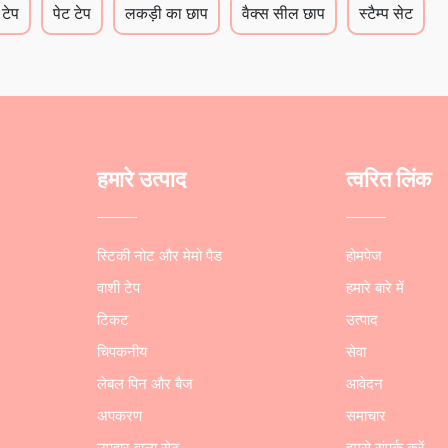
 टेप
पेट टेप
लकड़ी का छाप
वैक्स सील छाप
स्टैम्प सेट
हमारे उत्पाद
त्वरित लिंक
स्टिकी नोट और मेमो पैड
होमपेज
वाशी टेप
हमारे बारे में
टिकट
उत्पाद
चिपकनीय
सेवा
लेबल पिन और बैज
आवेदन
अपकरण
समाचार
उपहार वाला सेट
हमसे संपर्क करें