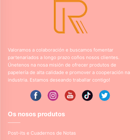
Valoramos a colaboración e buscamos fomentar
partenariados a longo prazo coños nosos clientes.
Únetenos na nosa misión de ofrecer produtos de
papelería de alta calidade e promover a cooperación na
industria. Estamos deseando traballar contigo!
Os nosos produtos
Post-its e Cuadernos de Notas