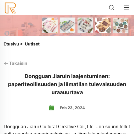
Etusivu
>
Uutiset
Takaisin
Dongguan Jiaruin laajentuminen:
paperiteollisuuden ja liimatilan tulevaisuuden
uraauurtava
Feb 23, 2024
Dongguan Jiarui Cultural Creative Co., Ltd. - on suunnitellut
uutta suuntaa paperinvalmistus- ja liimataloustuotannossa.