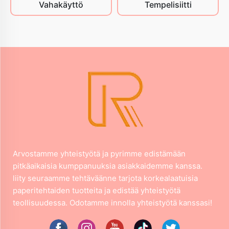
Vahakäyttö
Tempelisiitti
Arvostamme yhteistyötä ja pyrimme edistämään
pitkäaikaisia kumppanuuksia asiakkaidemme kanssa.
liity seuraamme tehtäväänne tarjota korkealaatuisia
paperitehtaiden tuotteita ja edistää yhteistyötä
teollisuudessa. Odotamme innolla yhteistyötä kanssasi!