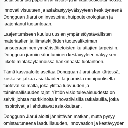
Innovatiivisuuteen ja asiakastyytyväisyyteen keskittyneenä
Dongguan Jiarui on investoinut huipputeknologiaan ja
laajentanut tuotantoaan.
Laajentumiseen kuuluu uusien ympäristöystävällisten
materiaalien ja liimatekijöiden tuotevalikoiman
lanseeraaminen ympäristötietoisten kuluttajien tarpeisiin.
Dongguan jiaruiin sitoutuminen kestävyyteen näkyy sen
liiketoimintakäytännöissä hankinnasta tuotantoon.
Tämä kasvualoite asettaa Dongguan Jiarui alan kärjessä,
koska se jatkaa asiakkaiden tarjoamista monipuolisella
tuotevalikoimalla, joka ylittää luovuuden ja
toiminnallisuuden rajat. Yhtiön visio tulevaisuudesta on
selvä: johtaa markkinoita innovatiivisilla ratkaisuilla, jotka
inspiroivat ja ilahduttavat asiakkaitaan.
Dongguan Jiarui aloitti jännittävän matkan, mutta pysyy
omistautuneena laadullisuuden, innovaation ja kestävyyden