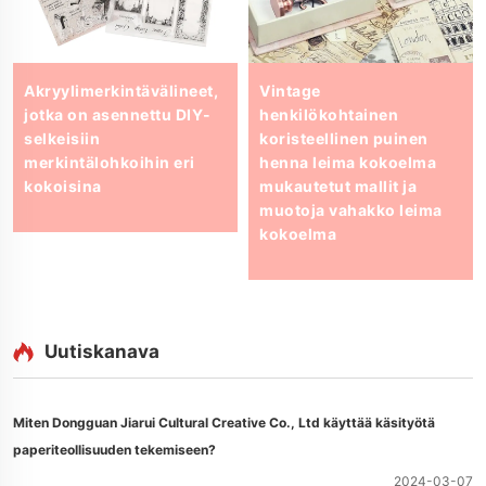
Akryylimerkintävälineet,
Vintage
jotka on asennettu DIY-
henkilökohtainen
selkeisiin
koristeellinen puinen
merkintälohkoihin eri
henna leima kokoelma
kokoisina
mukautetut mallit ja
muotoja vahakko leima
kokoelma
Uutiskanava
Miten Dongguan Jiarui Cultural Creative Co., Ltd käyttää käsityötä
paperiteollisuuden tekemiseen?
2024-03-07