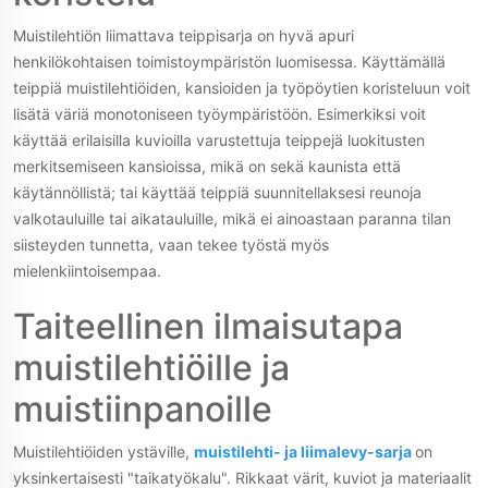
Muistilehtiön liimattava teippisarja on hyvä apuri
henkilökohtaisen toimistoympäristön luomisessa. Käyttämällä
teippiä muistilehtiöiden, kansioiden ja työpöytien koristeluun voit
lisätä väriä monotoniseen työympäristöön. Esimerkiksi voit
käyttää erilaisilla kuvioilla varustettuja teippejä luokitusten
merkitsemiseen kansioissa, mikä on sekä kaunista että
käytännöllistä; tai käyttää teippiä suunnitellaksesi reunoja
valkotauluille tai aikatauluille, mikä ei ainoastaan paranna tilan
siisteyden tunnetta, vaan tekee työstä myös
mielenkiintoisempaa.
Taiteellinen ilmaisutapa
muistilehtiöille ja
muistiinpanoille
Muistilehtiöiden ystäville,
muistilehti- ja liimalevy-sarja
on
yksinkertaisesti "taikatyökalu". Rikkaat värit, kuviot ja materiaalit