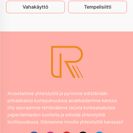
Vahakäyttö
Tempelisiitti
Arvostamme yhteistyötä ja pyrimme edistämään
pitkäaikaisia kumppanuuksia asiakkaidemme kanssa.
liity seuraamme tehtäväänne tarjota korkealaatuisia
paperitehtaiden tuotteita ja edistää yhteistyötä
teollisuudessa. Odotamme innolla yhteistyötä kanssasi!