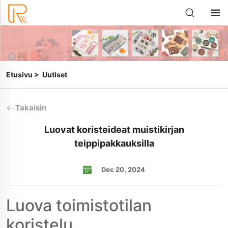
Etusivu
>
Uutiset
Takaisin
Luovat koristeideat muistikirjan
teippipakkauksilla
Dec 20, 2024
Luova toimistotilan
koristelu