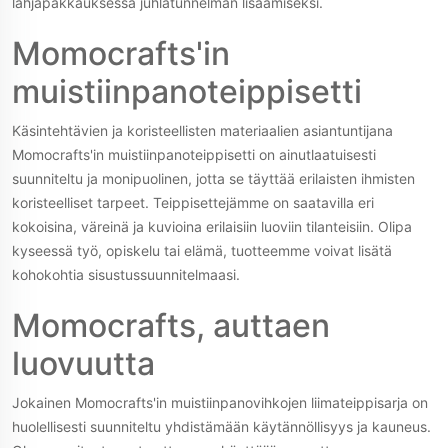
lahjapakkauksessa juhlatunnelman lisäämiseksi.
Momocrafts'in
muistiinpanoteippisetti
Käsintehtävien ja koristeellisten materiaalien asiantuntijana
Momocrafts'in muistiinpanoteippisetti on ainutlaatuisesti
suunniteltu ja monipuolinen, jotta se täyttää erilaisten ihmisten
koristeelliset tarpeet. Teippisettejämme on saatavilla eri
kokoisina, väreinä ja kuvioina erilaisiin luoviin tilanteisiin. Olipa
kyseessä työ, opiskelu tai elämä, tuotteemme voivat lisätä
kohokohtia sisustussuunnitelmaasi.
Momocrafts, auttaen
luovuutta
Jokainen Momocrafts'in muistiinpanovihkojen liimateippisarja on
huolellisesti suunniteltu yhdistämään käytännöllisyys ja kauneus.