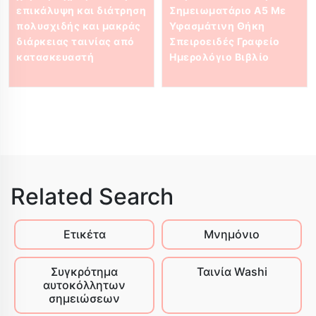
επικάλυψη και διάτρηση
Σημειωματάριο A5 Με
πολυσχιδής και μακράς
Υφασμάτινη Θήκη
διάρκειας ταινίας από
Σπειροειδές Γραφείο
κατασκευαστή
Ημερολόγιο Βιβλίο
Related Search
Ετικέτα
Μνημόνιο
Συγκρότημα
Ταινία Washi
αυτοκόλλητων
σημειώσεων