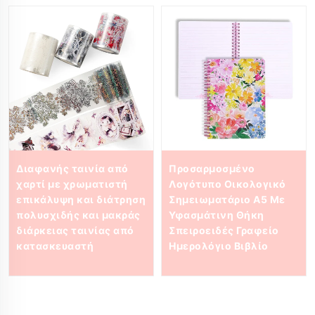
Διαφανής ταινία από
Προσαρμοσμένο
χαρτί με χρωματιστή
Λογότυπο Οικολογικό
επικάλυψη και διάτρηση
Σημειωματάριο A5 Με
πολυσχιδής και μακράς
Υφασμάτινη Θήκη
διάρκειας ταινίας από
Σπειροειδές Γραφείο
κατασκευαστή
Ημερολόγιο Βιβλίο