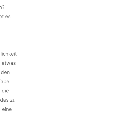
n?
bt es
lichkeit
d etwas
t den
Tape
 die
 das zu
 eine