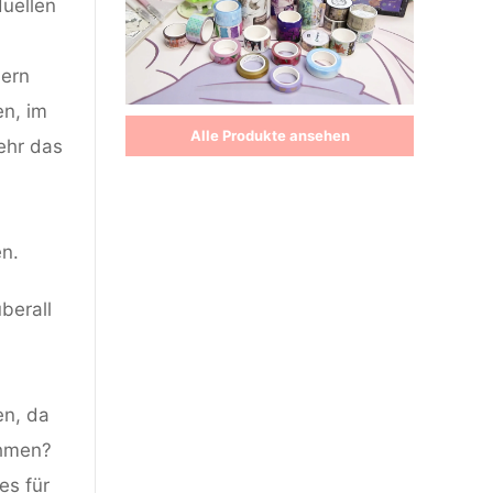
duellen
dern
en, im
Alle Produkte ansehen
sehr das
en.
berall
en, da
ahmen?
es für