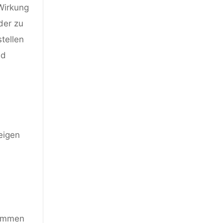
Wirkung
der zu
tellen
nd
eigen
nommen