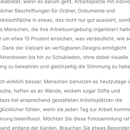
ikabilität, wenn es darum geht, Arbeitsplätze mit indivi
önlicher Beschriftungen für Ordner, Dokumente und
tischfläche in etwas, das nicht nur gut aussieht, son
ass Menschen, die ihre Arbeitsumgebung organisiert halt
ät um etwa 15 Prozent erreichen, was verdeutlicht, wie 
t. Dank der Vielzahl an verfügbaren Designs ermöglicht
Aktenboxen bis hin zu Schubladen, ohne dabei visuelle
dnung zu bewahren und gleichzeitig die Stimmung zu heb
h wirklich besser. Menschen benutzen es heutzutage ü
sche, heften es an Wände, wickeln sogar Stifte und
 dass bei ansprechend gestalteten Arbeitsplätzen die
h glücklicher fühlen, wenn sie jeden Tag zur Arbeit komm
mmung beeinflusst. Möchten Sie diese Fotosammlung r
band entlang der Kanten. Brauchen Sie etwas Besonder