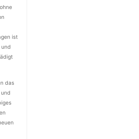
 ohne
on
gen ist
n und
ädigt
en das
 und
biges
ten
 neuen