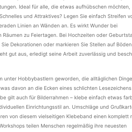
tungen. Ideal für alle, die etwas aufhübschen möchten,
Schnelles und Attraktives? Legen Sie einfach Streifen v
eraden Linien an Wänden an. Es wirkt Wunder bei
 Räumen zu Feiertagen. Bei Hochzeiten oder Geburtsta
en Sie Dekorationen oder markieren Sie Stellen auf Böde
t gut aus, erledigt seine Arbeit zuverlässig und besch
m unter Hobbybastlern geworden, die alltäglichen Ding
twas davon an die Ecken eines schlichten Lesezeichens
elbe gilt auch für Bilderrahmen – klebe einfach etwas far
ividuellen Einrichtungsstil an. Umschläge und Grußkar
ren von diesem vielseitigen Klebeband einen komplett
n Workshops teilen Menschen regelmäßig ihre neuesten