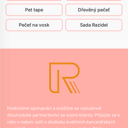
Pet tape
Dřevěný pečeť
Pečeť na vosk
Sada Razidel
Hodnotíme spolupráci a snažíme se vybudovat
dlouhodobé partnertextví se svými klienty. Připojte se k
nám v našem úsilí o dodávku kvalitních kancelářských