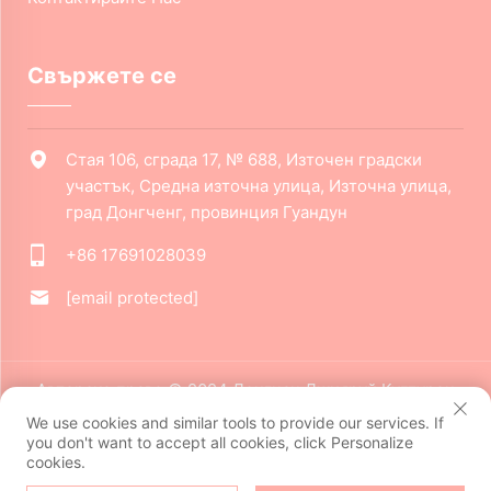
Свържете се
Стая 106, сграда 17, № 688, Източен градски
участък, Средна източна улица, Източна улица,
град Донгченг, провинция Гуандун
+86 17691028039
[email protected]
Авторско право © 2024 Донгчан Джияруй Културен
Креативен Ко., Лтд. Всички права запазени.
Политика за
We use cookies and similar tools to provide our services. If
поверителност
you don't want to accept all cookies, click Personalize
cookies.