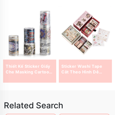
Thiết Kế Sticker Giấy
Sticker Washi Tape
Che Masking Cartoon
Cắt Theo Hình Dễ
Tùy Chỉnh In Với Màu
Thương với Mẫu Tem
Sắc Rực Rỡ cho Trang
Kawaii cho In Sổ Ghi
Trí Sáng Tạo và Dự Án
Chép và Thủ Công DIY
DIY
Related Search