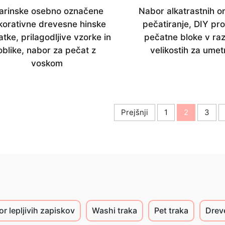
arinske osebno označene
Nabor alkatrastnih or
korativne drevesne hinske
pečatiranje, DIY pr
tke, prilagodljive vzorke in
pečatne bloke v raz
oblike, nabor za pečat z
velikostih za umet
voskom
Prejšnji
1
2
3
r lepljivih zapiskov
Washi traka
Pet traka
Drev