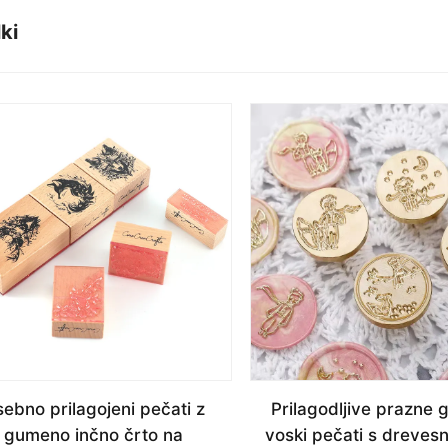
ki
ebno prilagojeni pečati z
Prilagodljive prazne 
gumeno inčno črto na
voski pečati s drevesn