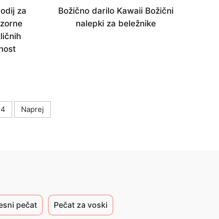
odij za
Božično darilo Kawaii Božični
ozorne
nalepki za beležnike
ličnih
nost
4
Naprej
esni pečat
Pečat za voski