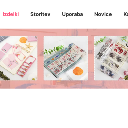
Izdelki
Storitev
Uporaba
Novice
K