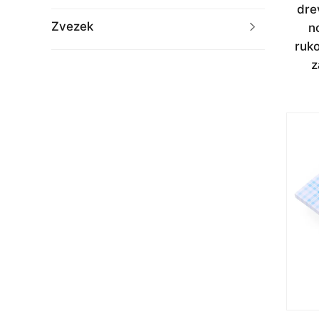
dre
Zvezek
n
ruko
z