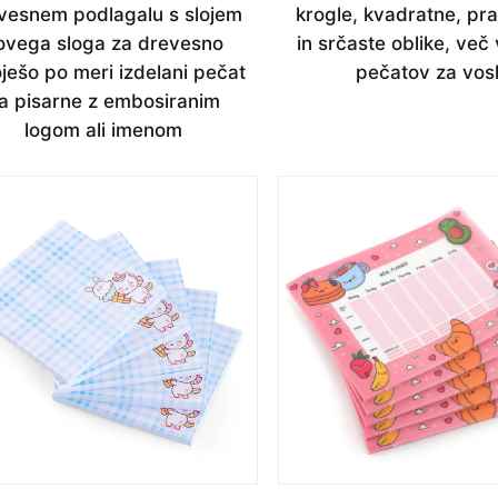
vesnem podlagalu s slojem
krogle, kvadratne, pr
ovega sloga za drevesno
in srčaste oblike, več 
ješo po meri izdelani pečat
pečatov za vos
a pisarne z embosiranim
logom ali imenom