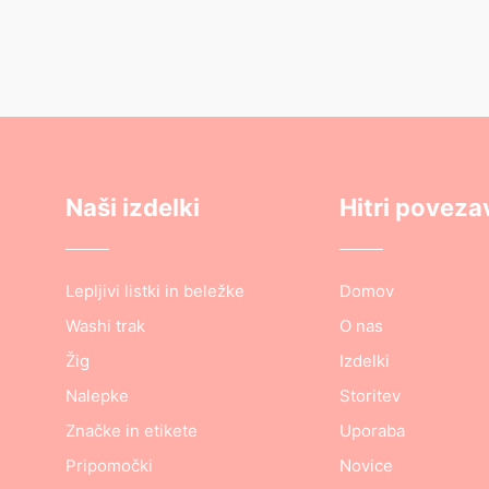
Naši izdelki
Hitri poveza
Lepljivi listki in beležke
Domov
Washi trak
O nas
Žig
Izdelki
Nalepke
Storitev
Značke in etikete
Uporaba
Pripomočki
Novice