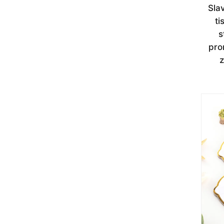
Slav
t
s
pro
z