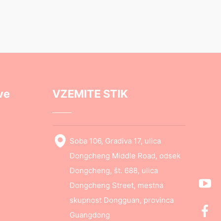
ve
VZEMITE STIK
Soba 106, Gradiva 17, ulica
Dongcheng Middle Road, odsek
Dongcheng, št. 688, ulica
Dongcheng Street, mestna
skupnost Dongguan, provinca
Guangdong