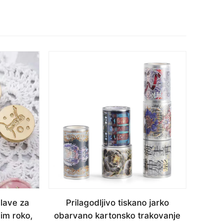
glave za
Prilagodljivo tiskano jarko
im roko,
obarvano kartonsko trakovanje