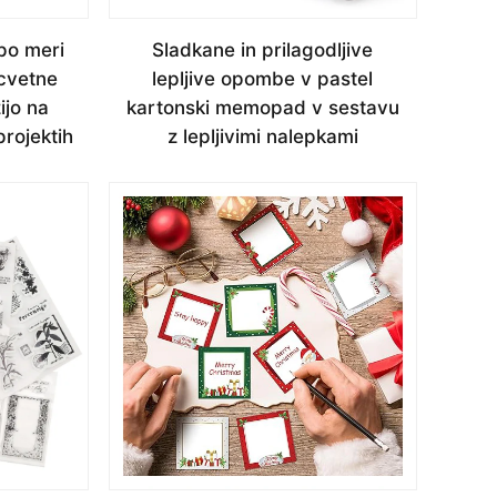
po meri
Sladkane in prilagodljive
 cvetne
lepljive opombe v pastel
ijo na
kartonski memopad v sestavu
projektih
z lepljivimi nalepkami